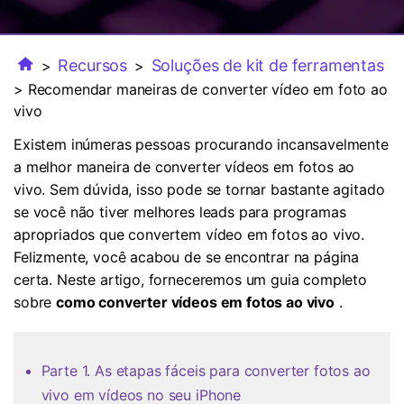
FAQs
Usuários educacionais desfrutam
Todas as informações que você precisa para usar o
de até 20% DESC.
Vídeo/Áudio
Pesquisar
UniConverter.
Recursos
Soluções de kit de ferramentas
>
>
Usuários de Filmes
Vídeo Tutorial
> Recomendar maneiras de converter vídeo em foto ao
Assista ao tutorial em vídeo para aprender como usar o
vivo
Usuários de DVD
UniConverter.
Existem inúmeras pessoas procurando incansavelmente
Usuários de Redes Sociais
a melhor maneira de converter vídeos em fotos ao
Especificaciones Técnicas
vivo. Sem dúvida, isso pode se tornar bastante agitado
Uma lista de todos os formatos, dispositivos e GPUs
Usuários de Mac
se você não tiver melhores leads para programas
suportados pelo UniConverter.
apropriados que convertem vídeo em fotos ao vivo.
MAIS SOLUÇÕES
O que há de novo?
Felizmente, você acabou de se encontrar na página
Os produtos e atualizações mais recentes.
certa. Neste artigo, forneceremos um guia completo
sobre
como converter vídeos em fotos ao vivo
.
Parte 1. As etapas fáceis para converter fotos ao
vivo em vídeos no seu iPhone