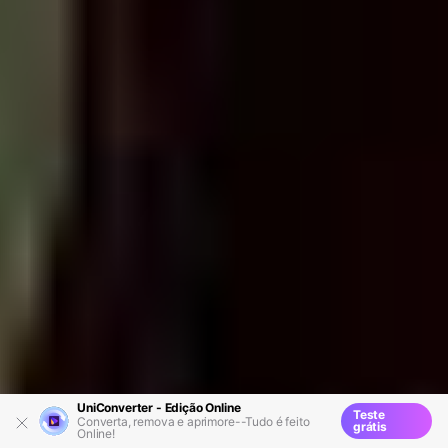
UniConverter - Edição Online
Teste
Converta, remova e aprimore--Tudo é feito
grátis
Online!