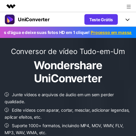
UniConverter
Teste Grátis
Produtos em destaque
Criatividade digital com IA generativa
a e deixe suas fotos HD em 1 clique!
Processo em massa grátis. Po
Productos
Negócios
Utilitários
Visão geral
UniConverter-Conversor de Vídeo
Características
Conversor de vídeo Tudo-em-Um
Sobre nós
Soluções
Novo
Wondershare
UniConverter para Windows
Ferramentas Online
Sala de imprensa
Converter de voz em texto
Converta com precisão fala em
UniConverter para Mac
UniConverter
texto para áudio e vídeo.
Soluções
Loja
AniSmall-Compressor de vídeo
Novo
Junte vídeos e arquivos de áudio em um sem perder
Suporte
Popular
Ajuda
Fãs de Esportes
Conversor de Vídeo
qualidade.
AniSmall para Desktop
Onde há esporte, há UniConverter
Aproveite recursos de conversão
Guia
Edite vídeos com aparar, cortar, mesclar, adicionar legendas,
Atualize para a V17
poderosos e inteligentes.
AniSmall para iOS
Como usar o Wondershare UniConverter? Aprenda o guia
aplicar efeitos, etc.
passo a passo abaixo.
Suporte 1000+ formatos, incluindo MP4, MOV, WMV, FLV,
Popular
COMPRE AGORA
Entrar
IA Lab
Ofertas Educacionais
MP3, WAV, WMA, etc.