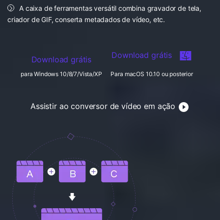
FAQs
Usuários educacionais desfrutam
A caixa de ferramentas versátil combina gravador de tela,
Todas as informações que você precisa para usar o
de até 20% DESC.
Vídeo/Áudio
criador de GIF, conserta metadados de vídeo, etc.
Pesquisar
UniConverter.
Usuários de Filmes
Vídeo Tutorial
Download grátis
Download grátis
Assista ao tutorial em vídeo para aprender como usar o
Usuários de DVD
UniConverter.
para Windows 10/8/7/Vista/XP
Para macOS 10.10 ou posterior
Usuários de Redes Sociais
Especificaciones Técnicas
Uma lista de todos os formatos, dispositivos e GPUs
Usuários de Mac
Assistir ao conversor de vídeo em ação
suportados pelo UniConverter.
MAIS SOLUÇÕES
O que há de novo?
Os produtos e atualizações mais recentes.