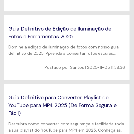
compatibilidade.
Guia Definitivo de Edição de Iluminação de
Fotos e Ferramentas 2025
Domine a edição de iluminação de fotos com nosso guia
definitivo de 2025. Aprenda a consertar fotos escuras,
subexpostas e superexpostas, equilibrar luz intensa e obter
uma iluminação perfeita e uniforme usando as melhores
Postado por
Santos
| 2025-11-05 11:38:36
ferramentas de edição e técnicas especializadas.
Guia Definitivo para Converter Playlist do
YouTube para MP4 2025 (De Forma Segura e
Fácil)
Descubra como converter com segurança e facilidade toda
a sua playlist do YouTube para MP4 em 2025. Conheça as