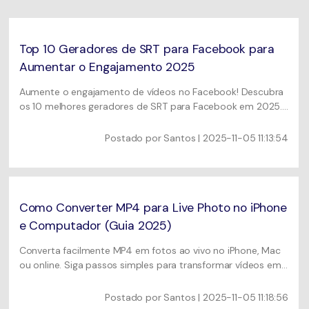
Usuários educacionais desfrutam
Todas as informações que você precisa para usar o
de até 20% DESC.
Vídeo/Áudio
UniConverter.
Pesquisar
Top 10 Geradores de SRT para Facebook para
Usuários de Filmes
Vídeo Tutorial
Aumentar o Engajamento 2025
Assista ao tutorial em vídeo para aprender como usar o
Usuários de DVD
Aumente o engajamento de vídeos no Facebook! Descubra
UniConverter.
os 10 melhores geradores de SRT para Facebook em 2025.
Usuários de Redes Sociais
Compare ferramentas de desktop e online como o
Especificaciones Técnicas
UniConverter para adicionar legendas facilmente.
Postado por
Santos
| 2025-11-05 11:13:54
Uma lista de todos os formatos, dispositivos e GPUs
Usuários de Mac
suportados pelo UniConverter.
MAIS SOLUÇÕES
O que há de novo?
Os produtos e atualizações mais recentes.
Como Converter MP4 para Live Photo no iPhone
e Computador (Guia 2025)
Converta facilmente MP4 em fotos ao vivo no iPhone, Mac
ou online. Siga passos simples para transformar vídeos em
fotos ao vivo para papéis de parede ou compartilhamento.
Postado por
Santos
| 2025-11-05 11:18:56