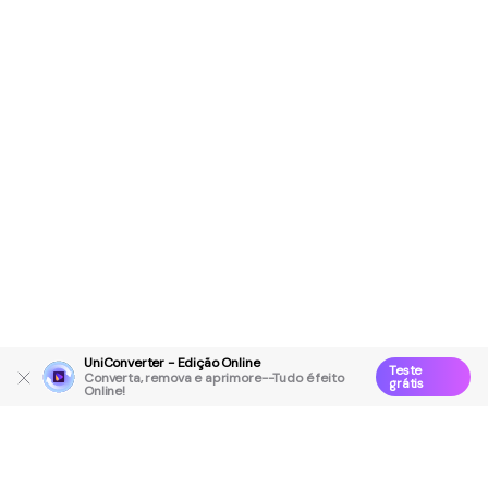
UniConverter - Edição Online
Teste
Converta, remova e aprimore--Tudo é feito
grátis
Online!