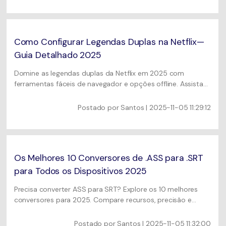
Como Configurar Legendas Duplas na Netflix—
Guia Detalhado 2025
Domine as legendas duplas da Netflix em 2025 com
ferramentas fáceis de navegador e opções offline. Assista
com dois idiomas simultaneamente para melhor
aprendizado e compreensão.
Postado por
Santos
| 2025-11-05 11:29:12
Os Melhores 10 Conversores de .ASS para .SRT
para Todos os Dispositivos 2025
Precisa converter ASS para SRT? Explore os 10 melhores
conversores para 2025. Compare recursos, precisão e
preços de ferramentas como UniConverter. Resolva
facilmente problemas de tempo, codificação e
Postado por
Santos
| 2025-11-05 11:32:00