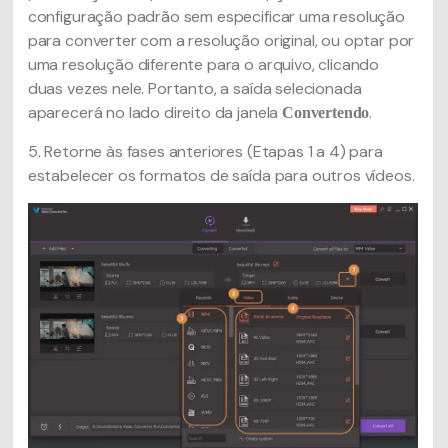
configuração padrão sem especificar uma resolução
para converter com a resolução original, ou optar por
uma resolução diferente para o arquivo, clicando
duas vezes nele. Portanto, a saída selecionada
aparecerá no lado direito da janela
.
Convertendo
5. Retorne às fases anteriores (Etapas 1 a 4) para
estabelecer os formatos de saída para outros vídeos.