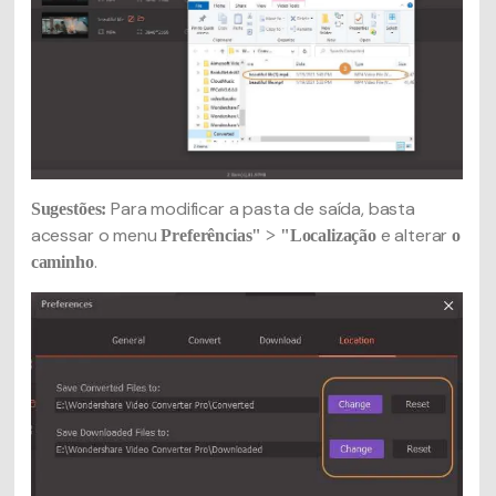
Para modificar a pasta de saída, basta
Sugestões:
acessar o menu
e alterar
Preferências" > "Localização
o
.
caminho