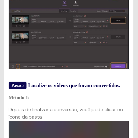
Localize os vídeos que foram convertidos.
Passo 5
Método 1:
Depois de finalizar a conversão, você pode clicar no
ícone da pasta