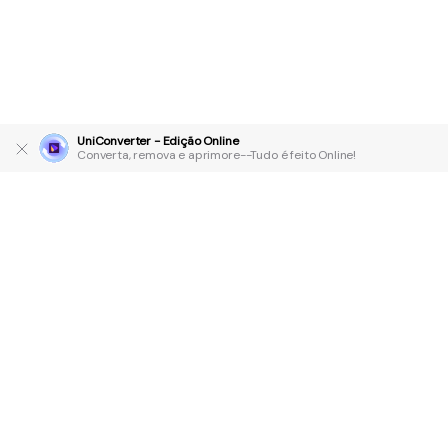
UniConverter - Edição Online
Converta, remova e aprimore--Tudo é feito Online!
Produtos Maravilhosos
Wondershare
Explore IA
Centro de Ajuda