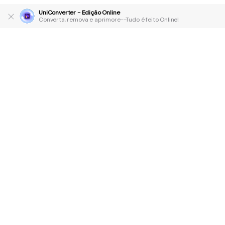
UniConverter - Edição Online
Converta, remova e aprimore--Tudo é feito Online!
Produtos Maravilhosos
Wondershare
Explore IA
Centro de Ajuda