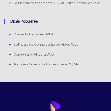
Login com Wondershare ID & Atualizar |Versão de Mac
Dicas Populares
Converta Filmes em MP4
Software de Compressão de Vídeo Web
Converter MP4 para DVD
Transferir Vídeos da Câmera para PC/Mac