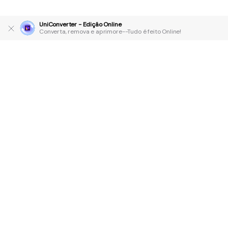
UniConverter - Edição Online
Converta, remova e aprimore--Tudo é feito Online!
Produtos Maravilhosos
Wondershare
Explore IA
Centro de Ajuda