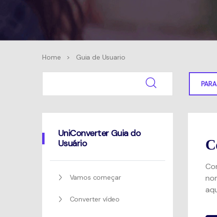
Home
>
Guia de Usuario
PAR
UniConverter Guia do
C
Usuário
Co
Vamos começar
nom
aqu
Converter vídeo