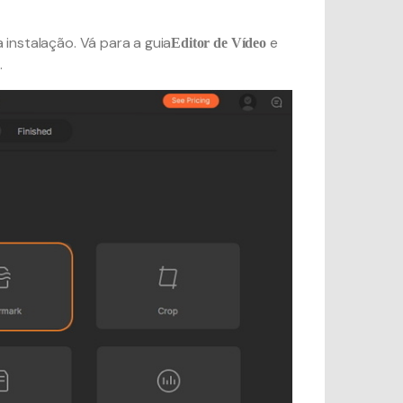
instalação. Vá para a guia
e
Editor de Vídeo
.