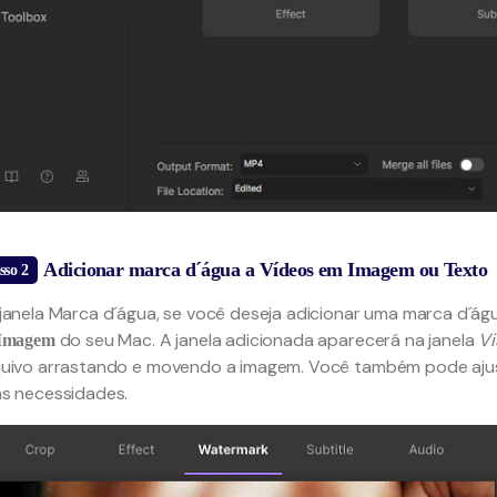
Adicionar marca d´água a Vídeos em Imagem ou Texto
sso 2
janela Marca d´água, se você deseja adicionar uma marca d´ág
do seu Mac. A janela adicionada aparecerá na janela
Vi
 Imagem
uivo arrastando e movendo a imagem. Você também pode aju
s necessidades.