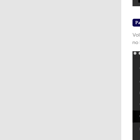
Pa
Vol
no