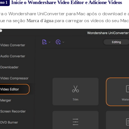
Inicie o Wondershare Video Editor e Adicione Vídeos
sso 1
a o Wondershare UniConverter para Mac após o download e a 
que na seção
para carregar os vídeos do seu Mac
Marca d´água