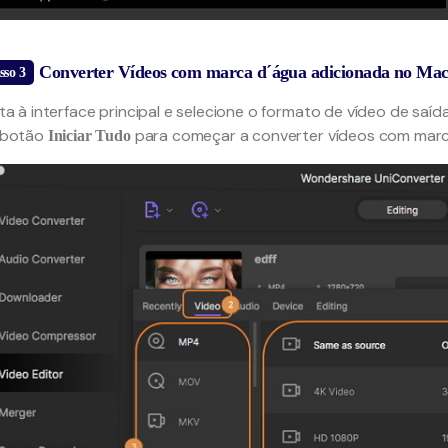
Converter Vídeos com marca d´água adicionada no Ma
sso 3
ta à interface principal e selecione o formato de vídeo de saíd
 botão
para começar a converter vídeos com marca
Iniciar Tudo