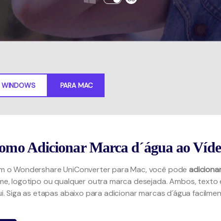
Teste Grátis
Ver todos os produtos
MAIS SOLUÇÕES
Teste Grátis
A WINDOWS
PARA MAC
omo Adicionar Marca d´água ao Víde
m o Wondershare UniConverter para Mac, você pode
adiciona
e, logotipo ou qualquer outra marca desejada. Ambos, texto
i. Siga as etapas abaixo para adicionar marcas d´água facilmen