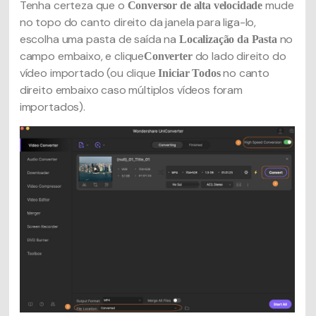
Tenha certeza que o
mude
Conversor de alta velocidade
no topo do canto direito da janela para liga-lo,
escolha uma pasta de saída na
no
Localização da Pasta
campo embaixo, e clique
do lado direito do
Converter
vídeo importado (ou clique
no canto
Iniciar Todos
direito embaixo caso múltiplos vídeos foram
importados).