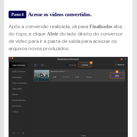
Acesse os vídeos convertidos.
Passo 4
Após a conversão realizada, vá para
aba
Finalizados
do topo, e clique
do lado direito do conversor
Abrir
de vídeo para ir a pasta de saída para acessar os
arquivos novos produzidos.