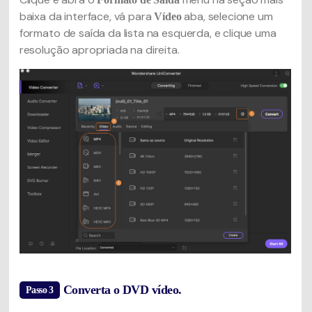
baixa da interface, vá para
aba, selecione um
Vídeo
formato de saída da lista na esquerda, e clique uma
resolução apropriada na direita.
Converta o DVD vídeo.
Passo 3