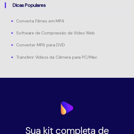
Dicas Populares
Converta Filmes em MP4
Software de Compressão de Vídeo Web
Converter MP4 para DVD
Transferir Vídeos da Câmera para PC/Mac
Sua kit completa de