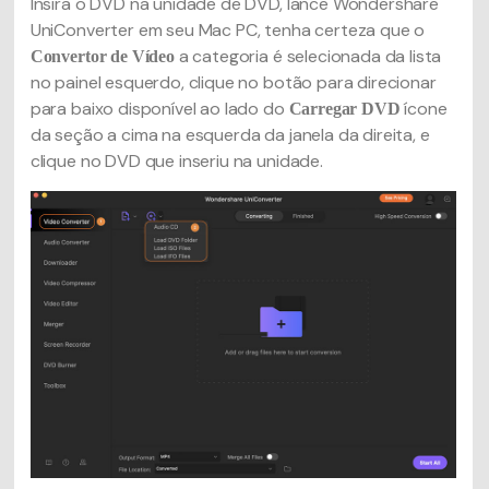
Insira o DVD na unidade de DVD, lance Wondershare
UniConverter em seu Mac PC, tenha certeza que o
a categoria é selecionada da lista
Convertor de Vídeo
no painel esquerdo, clique no botão para direcionar
para baixo disponível ao lado do
ícone
Carregar DVD
da seção a cima na esquerda da janela da direita, e
clique no DVD que inseriu na unidade.