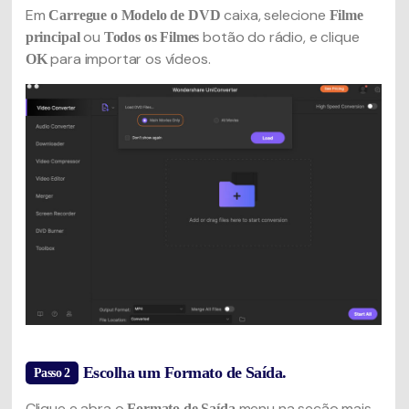
Em
caixa, selecione
Carregue o Modelo de DVD
Filme
ou
botão do rádio, e clique
principal
Todos os Filmes
para importar os vídeos.
OK
Escolha um Formato de Saída.
Passo 2
Clique e abra o
menu na seção mais
Formato de Saída