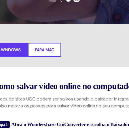
Teste Grátis
Ver todos os produtos
MAIS SOLUÇÕES
Teste Grátis
A WINDOWS
PARA MAC
omo salvar vídeo online no computad
eos de sites UGC podem ser salvos usando o baixador integr
aixo mostra os passos para
salvar vídeo online
no seu computa
Abra o Wondershare UniConverter e escolha o Baixador
apa 1