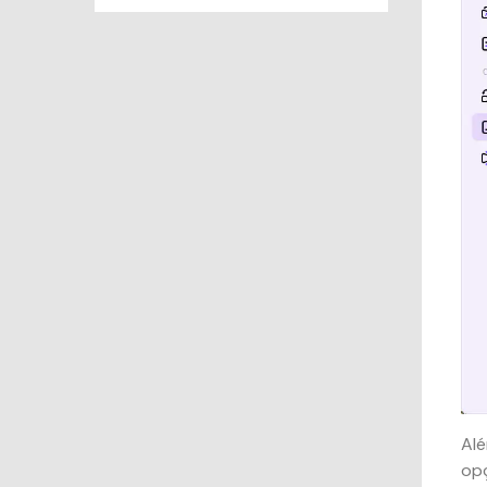
Alé
op