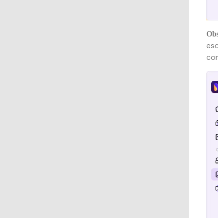
Obs
esc
con