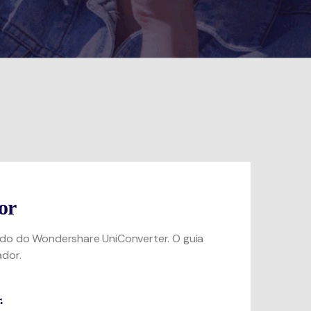
or
ado do Wondershare UniConverter. O guia
dor.
.