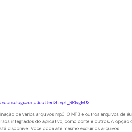
?id=com.clogica.mp3cutter&hl=pt_BR&gl=US
mbinação de vários arquivos mp3. O MP3 e outros arquivos de áu
os integrados do aplicativo, como corte e outros. A opção 
tá disponível. Você pode até mesmo excluir os arquivos