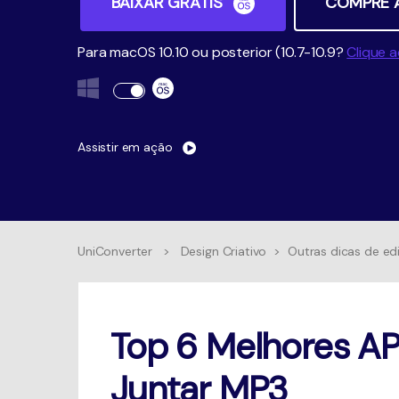
BAIXAR GRÁTIS
COMPRE 
Para macOS 10.10 ou posterior (10.7-10.9?
Clique a
Assistir em ação
UniConverter
>
Design Criativo
>
Outras dicas de ed
Top 6 Melhores AP
Juntar MP3