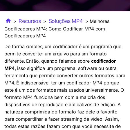
FAQs
Usuários educacionais desfrutam
Todas as informações que você precisa para usar o
de até 20% DESC.
Vídeo/Áudio
Pesquisar
UniConverter.
Recursos
Soluções MP4
>
>
> Melhores
Usuários de Filmes
Vídeo Tutorial
Codificadores MP4: Como Codificar MP4 com
Assista ao tutorial em vídeo para aprender como usar o
Codificadores MP4
Usuários de DVD
UniConverter.
De forma simples, um codificador é um programa que
Usuários de Redes Sociais
permite converter um arquivo para um formato
Especificaciones Técnicas
diferente. Então, quando falamos sobre
codificador
Uma lista de todos os formatos, dispositivos e GPUs
Usuários de Mac
MP4
, isso significa um programa, software ou outra
suportados pelo UniConverter.
ferramenta que permite converter outros formatos para
MAIS SOLUÇÕES
O que há de novo?
MP4. É indispensável ter um codificador MP4 porque
Os produtos e atualizações mais recentes.
este é um dos formatos mais usados universalmente. O
formato MP4 funciona bem com a maioria dos
dispositivos de reprodução e aplicativos de edição. A
natureza comprimida do formato faz dele o favorito
para compartilhar e fazer streaming de vídeo. Assim,
todas estas razões fazem com que você necessite de