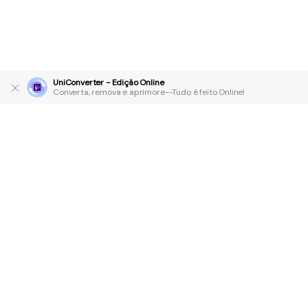
UniConverter - Edição Online
Converta, remova e aprimore--Tudo é feito Online!
Produtos Maravilhosos
Wondershare
Explore IA
Centro de Ajuda