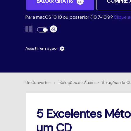
BAIXAR GRÁTIS
COMPRE 
Para macOS 10.10 ou posterior (10.7-10.9?
Clique a
Assistir em ação
UniConverter
>
Soluções de Áudio
>
Soluções de C
5 Excelentes Méto
um CD