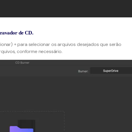
gravador de CD.
cionar)
para selecionar os arquivos desejados que serão
+
rquivos, conforme necessário.