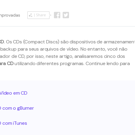
omprovadas
CD
. Os CDs (Compact Discs) são dispositivos de armazenamen
ackup para seus arquivos de vídeo. No entanto, você não
dor de CD, por isso, neste artigo, analisaremos cinco dos
ara CD
utilizando diferentes programas. Continue lendo para
r Vídeo em CD
D com o gBurner
D com iTunes