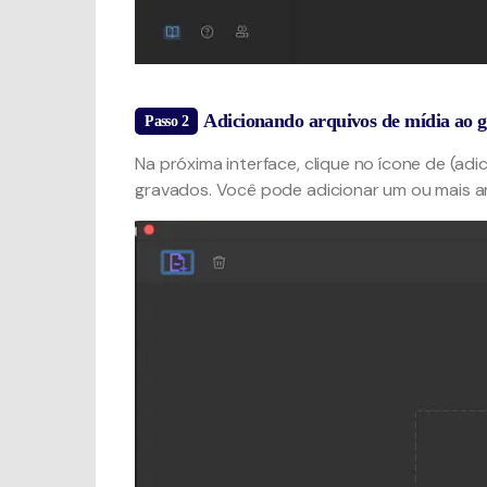
Adicionando arquivos de mídia ao 
Passo 2
Na próxima interface, clique no ícone de (adi
gravados. Você pode adicionar um ou mais a