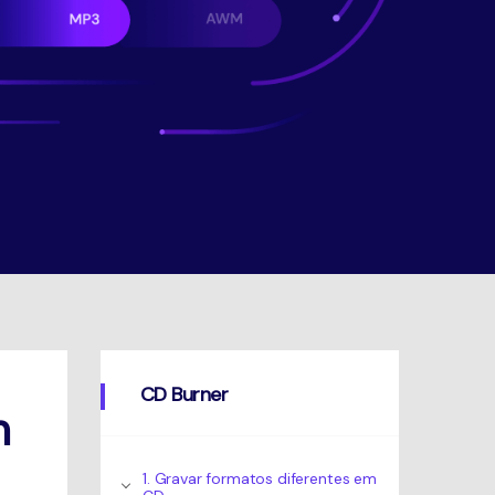
CD Burner
m
1. Gravar formatos diferentes em