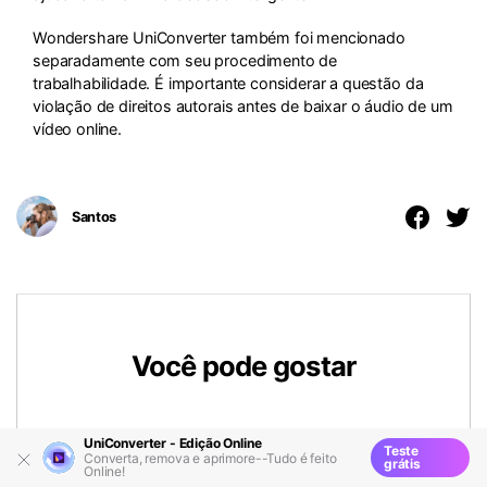
Wondershare UniConverter também foi mencionado
separadamente com seu procedimento de
trabalhabilidade. É importante considerar a questão da
violação de direitos autorais antes de baixar o áudio de um
vídeo online.
Santos
Você pode gostar
UniConverter - Edição Online
Teste
Top 5 Conversores Gratuitos para
Converta, remova e aprimore--Tudo é feito
grátis
Online!
MP3: Converter Vídeo para MP3