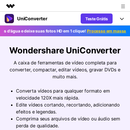
UniConverter
Teste Grátis
Produtos em destaque
Criatividade digital com IA generativa
e deixe suas fotos HD em 1 clique!
Processo em massa grátis. Post
Productos
Negócios
Utilitários
Visão geral
UniConverter-Conversor de Vídeo
Características
Wondershare UniConverter
Sobre nós
Soluções
Novo
UniConverter para Windows
Ferramentas Online
A caixa de ferramentas de vídeo completa para
Sala de imprensa
Converter de voz em texto
converter, compactar, editar vídeos, gravar DVDs e
Converta com precisão fala em
UniConverter para Mac
texto para áudio e vídeo.
muito mais.
Soluções
Loja
AniSmall-Compressor de vídeo
Novo
Converta vídeos para qualquer formato em
Suporte
Popular
Ajuda
Fãs de Esportes
Conversor de Vídeo
velocidade 120X mais rápida.
AniSmall para Desktop
Onde há esporte, há UniConverter
Aproveite recursos de conversão
Guia
Edite vídeos cortando, recortando, adicionando
Atualize para a V17
poderosos e inteligentes.
AniSmall para iOS
efeitos e legendas.
Como usar o Wondershare UniConverter? Aprenda o guia
passo a passo abaixo.
Comprima seus arquivos de vídeo ou áudio sem
Popular
COMPRE AGORA
Entrar
perda de qualidade.
IA Lab
Ofertas Educacionais