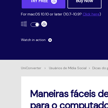
TRY FREE
Buy Now
For macOS 10.10 or later (10.7-10.9?
Click here
)
Watch in action
UniConverter
>
Usuários de Mídia Social
>
Dicas do 
Maneiras fáceis d
para o computad