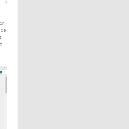
or,
 de
e
ê