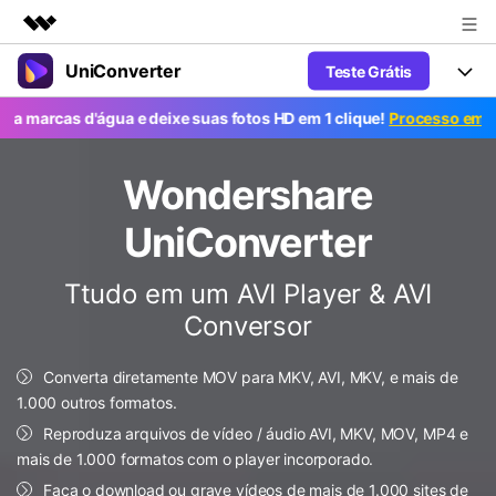
UniConverter
Teste Grátis
Produtos em destaque
Criatividade digital com IA generativa
as d'água e deixe suas fotos HD em 1 clique!
Processo em massa gr
Productos
Negócios
Utilitários
Visão geral
UniConverter-Conversor de Vídeo
Wondershare
Características
Sobre nós
Soluções
Novo
UniConverter para Windows
UniConverter
Ferramentas Online
Sala de imprensa
Converter de voz em texto
Converta com precisão fala em
UniConverter para Mac
Ttudo em um AVI Player & AVI
texto para áudio e vídeo.
Soluções
Loja
Conversor
AniSmall-Compressor de vídeo
Novo
Suporte
Popular
Ajuda
Fãs de Esportes
Conversor de Vídeo
AniSmall para Desktop
Converta diretamente MOV para MKV, AVI, MKV, e mais de
Onde há esporte, há UniConverter
Aproveite recursos de conversão
Guia
1.000 outros formatos.
Atualize para a V17
poderosos e inteligentes.
AniSmall para iOS
Como usar o Wondershare UniConverter? Aprenda o guia
Reproduza arquivos de vídeo / áudio AVI, MKV, MOV, MP4 e
passo a passo abaixo.
mais de 1.000 formatos com o player incorporado.
Popular
COMPRE AGORA
Entrar
IA Lab
Ofertas Educacionais
Faça o download ou grave vídeos de mais de 1.000 sites de