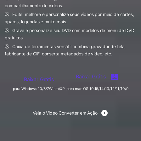
FAQs
Usuários educacionais desfrutam
compartilhamento de vídeos.
Todas as informações que você precisa para usar o
de até 20% DESC.
Vídeo/Áudio
Edite, melhore e personalize seus vídeos por meio de cortes,
Pesquisar
UniConverter.
aparos, legendas e muito mais.
Usuários de Filmes
Vídeo Tutorial
Grave e personalize seu DVD com modelos de menu de DVD
gratuitos.
Assista ao tutorial em vídeo para aprender como usar o
Usuários de DVD
UniConverter.
Caixa de ferramentas versátil combina gravador de tela,
fabricante de GIF, conserta metadados de vídeo, etc.
Usuários de Redes Sociais
Especificaciones Técnicas
Uma lista de todos os formatos, dispositivos e GPUs
Usuários de Mac
suportados pelo UniConverter.
Baixar Grátis
Baixar Grátis
MAIS SOLUÇÕES
O que há de novo?
para Windows 10/8/7/Vista/XP
para mac OS 10.15/14/13/12/11/10/9
Os produtos e atualizações mais recentes.
Veja o Video Converter em Ação