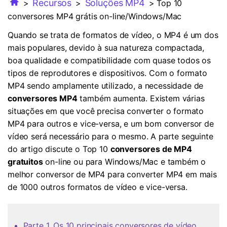
FAQs
Recursos
Soluções MP4
>
>
> Top 10
Usuários educacionais desfrutam
Todas as informações que você precisa para usar o
de até 20% DESC.
conversores MP4 grátis on-line/Windows/Mac
Vídeo/Áudio
Pesquisar
UniConverter.
Quando se trata de formatos de vídeo, o MP4 é um dos
Usuários de Filmes
mais populares, devido à sua natureza compactada,
Vídeo Tutorial
boa qualidade e compatibilidade com quase todos os
Assista ao tutorial em vídeo para aprender como usar o
Usuários de DVD
UniConverter.
tipos de reprodutores e dispositivos. Com o formato
MP4 sendo amplamente utilizado, a necessidade de
Usuários de Redes Sociais
Especificaciones Técnicas
conversores MP4
também aumenta. Existem várias
Uma lista de todos os formatos, dispositivos e GPUs
Usuários de Mac
situações em que você precisa converter o formato
suportados pelo UniConverter.
MP4 para outros e vice-versa, e um bom conversor de
MAIS SOLUÇÕES
vídeo será necessário para o mesmo. A parte seguinte
O que há de novo?
do artigo discute o Top 10
conversores de MP4
Os produtos e atualizações mais recentes.
gratuitos
on-line ou para Windows/Mac e também o
melhor conversor de MP4 para converter MP4 em mais
de 1000 outros formatos de vídeo e vice-versa.
Parte 1. Os 10 principais conversores de vídeo