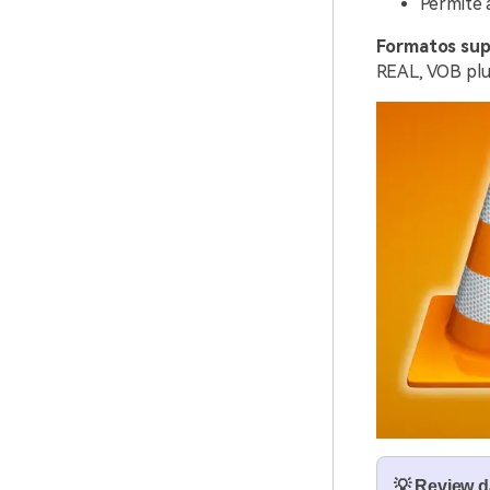
Permite 
Formatos sup
REAL, VOB plu
💡 Review 