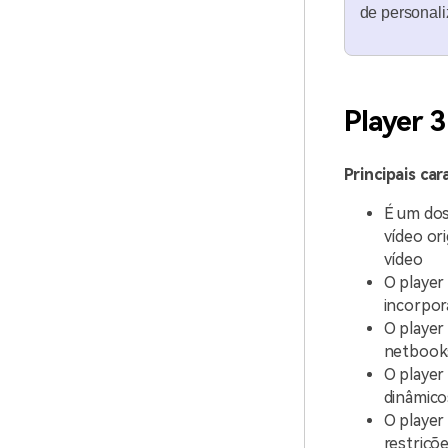
de personali
Player 
Principais car
É um dos
vídeo ori
vídeo
O player
incorpo
O player
netbooks
O player
dinâmico
O player
restriçõ