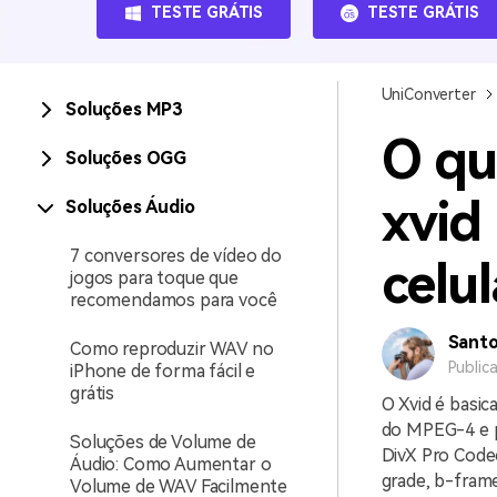
TESTE GRÁTIS
TESTE GRÁTIS
UniConverter
Soluções MP3
O qu
Soluções OGG
xvid
Soluções Áudio
7 conversores de vídeo do
celul
jogos para toque que
recomendamos para você
Sant
Como reproduzir WAV no
Public
iPhone de forma fácil e
grátis
O Xvid é basic
do MPEG-4 e p
Soluções de Volume de
DivX Pro Codec
Áudio: Como Aumentar o
grade, b-frame
Volume de WAV Facilmente