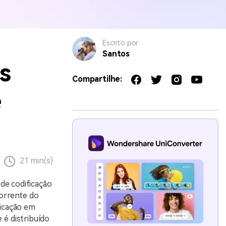
Escrito por
Santos
s
Compartilhe:
e
21 min(s)
de codificação
orrente do
ficação em
 é distribuído