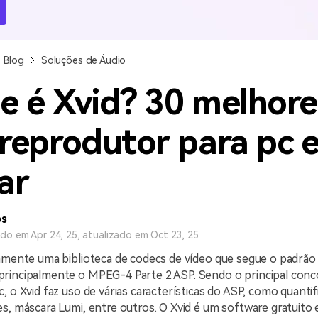
Ver todos os produtos
MAIS SOLUÇÕES
Blog
Soluções de Áudio
e é Xvid? 30 melhore
 reprodutor para pc 
ar
os
ado em Apr 24, 25, atualizado em Oct 23, 25
amente uma biblioteca de codecs de vídeo que segue o padrão 
rincipalmente o MPEG-4 Parte 2 ASP. Sendo o principal conc
, o Xvid faz uso de várias características do ASP, como quanti
s, máscara Lumi, entre outros. O Xvid é um software gratuito e