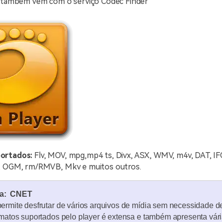
 também vem com o serviço Codec Finder
ortados:
Flv, MOV, mpg,mp4 ts, Divx, ASX, WMV, m4v, DAT, IF
, OGM, rm/RMVB, Mkv e muitos outros.
da: CNET
permite desfrutar de vários arquivos de mídia sem necessidade d
ormatos suportados pelo player é extensa e também apresenta vár