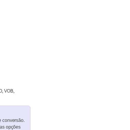
O, VOB,
e conversão.
ias opções