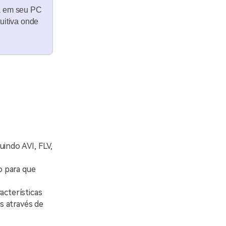
ia em seu PC
tuitiva onde
uindo AVI, FLV,
o para que
acterísticas
s através de