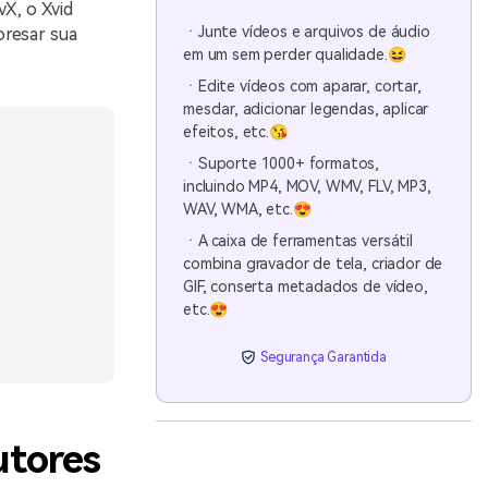
vX, o Xvid
ㆍJunte vídeos e arquivos de áudio
oresar sua
em um sem perder qualidade.😆
ㆍEdite vídeos com aparar, cortar,
mesclar, adicionar legendas, aplicar
efeitos, etc.😘
ㆍSuporte 1000+ formatos,
incluindo MP4, MOV, WMV, FLV, MP3,
WAV, WMA, etc.😍
ㆍA caixa de ferramentas versátil
combina gravador de tela, criador de
GIF, conserta metadados de vídeo,
etc.😍
Segurança Garantida
utores