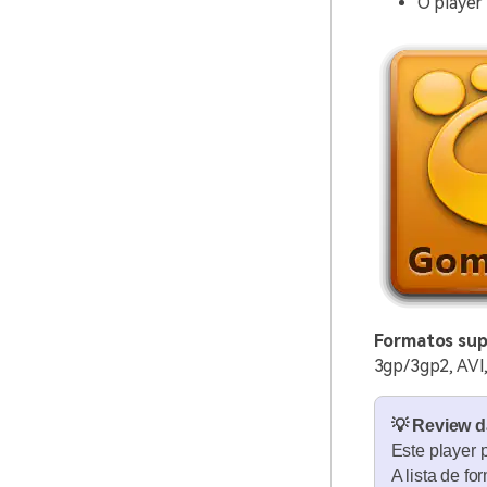
O player
Formatos sup
3gp/3gp2, AVI
💡 Review 
Este player 
A lista de f