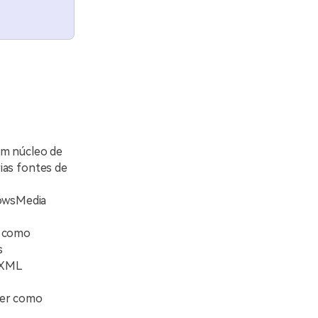
um núcleo de
rias fontes de
dowsMedia
s como
s
s XML
yer como