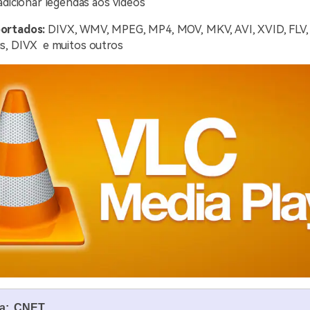
adicionar legendas aos vídeos
ortados:
DIVX, WMV, MPEG, MP4, MOV, MKV, AVI, XVID, FLV,
s, DIVX e muitos outros
da: CNET