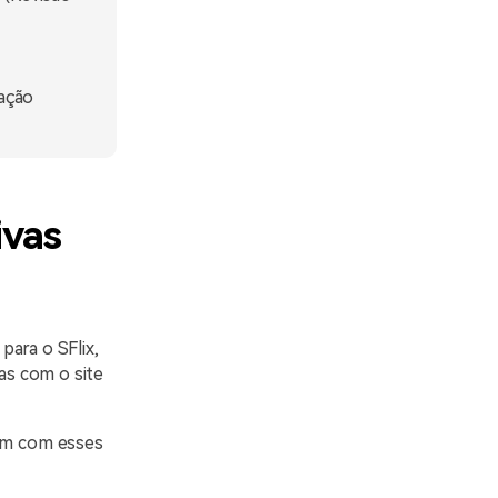
zação
ivas
para o SFlix,
as com o site
ram com esses