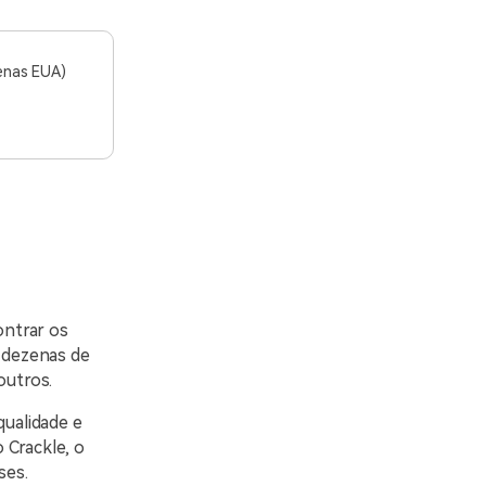
penas EUA)
ontrar os
 dezenas de
outros.
qualidade e
 Crackle, o
ses.