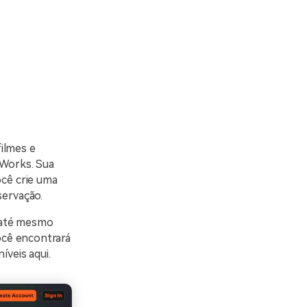
ilmes e
Works. Sua
ocê crie uma
servação.
 até mesmo
você encontrará
veis aqui.