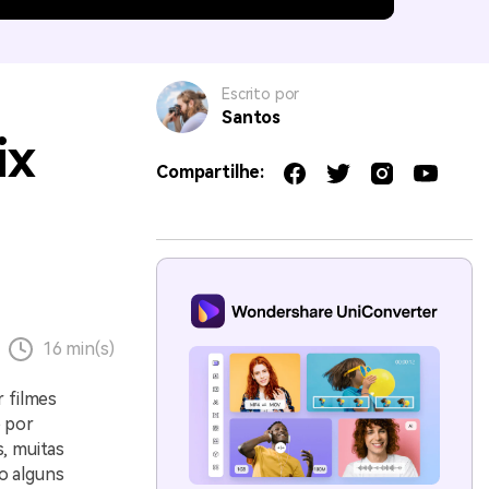
Escrito por
Santos
ix
Compartilhe:
16 min(s)
r filmes
o por
s, muitas
o alguns