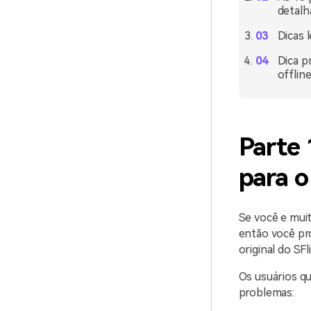
detalh
Dicas 
Dica p
offlin
Parte 
para o
Se você e muit
então você pr
original do SFli
Os usuários q
problemas: