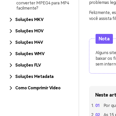
problemas leg
converter MPEG4 para MP4
facilmente?
Felizmente, e
você assista 
Soluções MKV
Soluções MOV
Nota
Soluções M4V
Alguns sit
Soluções WMV
baixar os f
sem interr
Soluções FLV
Soluções Metadata
Como Comprimir Vídeo
Neste ar
Por qu
As 15 