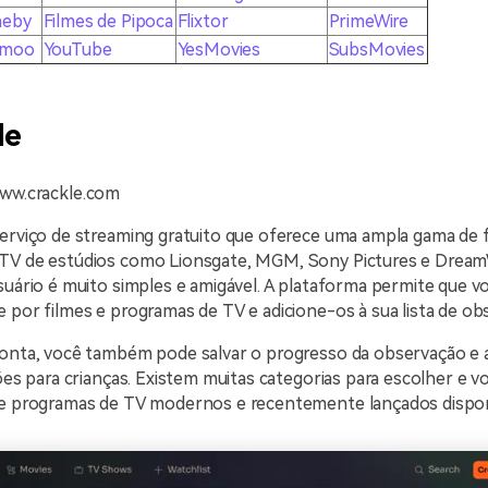
neby
Filmes de Pipoca
Flixtor
PrimeWire
umoo
YouTube
YesMovies
SubsMovies
le
www.crackle.com
erviço de streaming gratuito que oferece uma ampla gama de f
TV de estúdios como Lionsgate, MGM, Sony Pictures e Dream
suário é muito simples e amigável. A plataforma permite que v
 por filmes e programas de TV e adicione-os à sua lista de ob
conta, você também pode salvar o progresso da observação e
ções para crianças. Existem muitas categorias para escolher e 
 e programas de TV modernos e recentemente lançados disponí