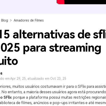
Ver todos os produtos
MAIS SOLUÇÕES
Blog
Amadores de Filmes
5 alternativas de sfl
025 para streaming
uito
os
ado em Apr 29, 25, atualizado em Oct 23, 25
iores, muitos usuários costumavam ir para o SFlix para assisti
. No entanto, a maioria desses usuários agora está procurand
o SFlix
porque a plataforma possui muitas restrições regionai
blioteca de filmes, anúncios e pop-ups irritantes e até mesm