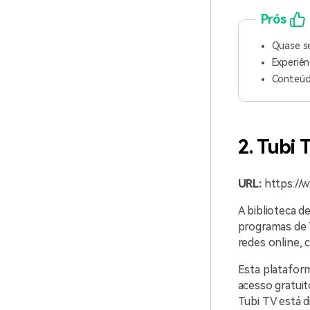
Prós
Quase s
Experiên
Conteúd
2. Tubi 
URL:
https://w
A biblioteca 
programas de 
redes online,
Esta plataform
acesso gratuit
Tubi TV está d