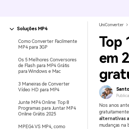
UniConverter
Soluções MP4
Top 1
Como Converter Facilmente
MP4 para 3GP
em 2
Os 5 Melhores Conversores
de Flash para MP4 Grátis
grat
para Windows e Mac
3 Maneiras de Converter
Sant
Vídeo HD para MP4
Public
Junte MP4 Online: Top 8
Nos anos anter
Programas para Juntar MP4
gratuitamente
Online Grátis 2025
alternativas a
mudanças na bi
MPEG4 VS MP4, como