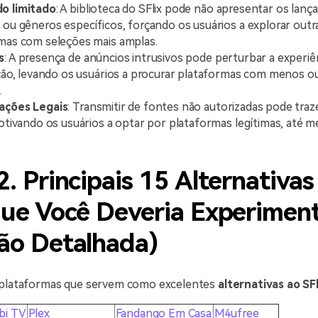
o limitado
: A biblioteca do SFlix pode não apresentar os lan
 ou gêneros específicos, forçando os usuários a explorar outr
mas com seleções mais amplas.
s
: A presença de anúncios intrusivos pode perturbar a experiê
ação, levando os usuários a procurar plataformas com menos 
.
ações Legais
: Transmitir de fontes não autorizadas pode traz
motivando os usuários a optar por plataformas legítimas, até 
2. Principais 15 Alternativas
que Você Deveria Experimen
ão Detalhada)
 plataformas que servem como excelentes
alternativas ao SFl
bi TV
Plex
Fandango Em Casa
M4ufree