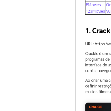
FMovies
Ci
123Movies
V
1. Crack
URL:
https://
Crackle é um s
programas de 
interface de u
conta, navegue
Ao criar uma 
definir restri
muitos filmes