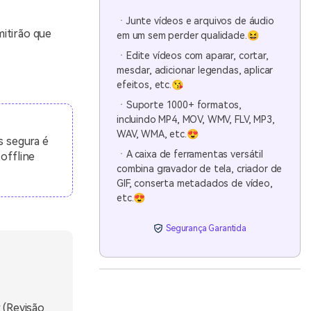
ㆍJunte vídeos e arquivos de áudio
itirão que
em um sem perder qualidade.😆
ㆍEdite vídeos com aparar, cortar,
mesclar, adicionar legendas, aplicar
efeitos, etc.😘
ㆍSuporte 1000+ formatos,
incluindo MP4, MOV, WMV, FLV, MP3,
WAV, WMA, etc.😍
s segura é
ㆍA caixa de ferramentas versátil
 offline
combina gravador de tela, criador de
GIF, conserta metadados de vídeo,
etc.😍
Segurança Garantida
 (Revisão