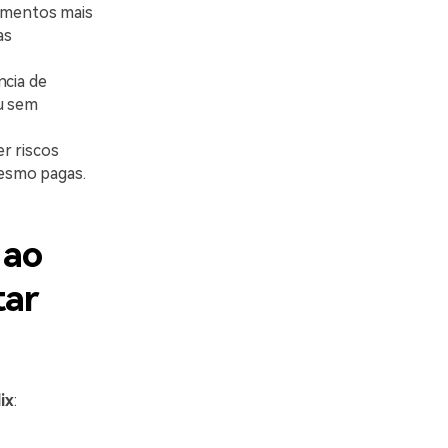
çamentos mais
as
ncia de
ou sem
er riscos
mesmo pagas.
 ao
tar
ix
: