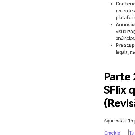
Conteúd
recentes
platafor
Anúncio
visualiz
anúncios
Preocup
legais, 
Parte 
SFlix 
(Revis
Aqui estão 15
Crackle
Tu