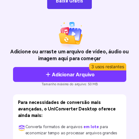
Baixe Grátis
Usuários educacionais desfrutam
Todas as informações que você precisa para usar o
de até 20% DESC.
Vídeo/Áudio
UniConverter.
Pesquisar
Usuários de Filmes
Vídeo Tutorial
Assista ao tutorial em vídeo para aprender como usar o
Usuários de DVD
UniConverter.
Adicione ou arraste um arquivo de vídeo, áudio ou
Usuários de Redes Sociais
Especificaciones Técnicas
imagem aqui para começar
Uma lista de todos os formatos, dispositivos e GPUs
Usuários de Mac
3 usos restantes
suportados pelo UniConverter.
Adicionar Arquivo
MAIS SOLUÇÕES
O que há de novo?
Tamanho máximo do arquivo: 50 MB
Os produtos e atualizações mais recentes.
Para necessidades de conversão mais
avançadas, o UniConverter Desktop oferece
ainda mais:
Converta formatos de arquivos
em lote
para
economizar tempo ao processar arquivos grandes