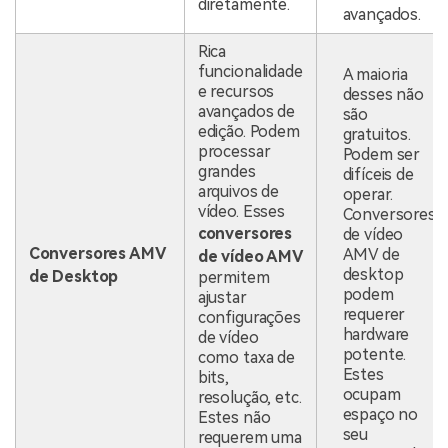
diretamente.
avançados.
Rica
funcionalidade
A maioria
e recursos
desses não
avançados de
são
edição. Podem
gratuitos.
processar
Podem ser
grandes
difíceis de
arquivos de
operar.
vídeo. Esses
Conversores
conversores
de vídeo
Conversores AMV
AMV de
de vídeo AMV
desktop
de Desktop
permitem
podem
ajustar
requerer
configurações
hardware
de vídeo
potente.
como taxa de
Estes
bits,
ocupam
resolução, etc.
espaço no
Estes não
seu
requerem uma