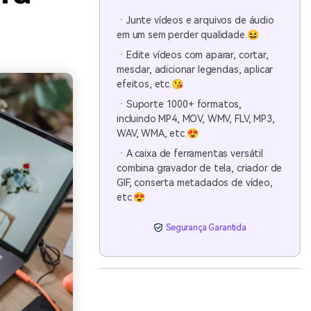
ㆍJunte vídeos e arquivos de áudio
em um sem perder qualidade.😆
ㆍEdite vídeos com aparar, cortar,
mesclar, adicionar legendas, aplicar
efeitos, etc.😘
ㆍSuporte 1000+ formatos,
incluindo MP4, MOV, WMV, FLV, MP3,
WAV, WMA, etc.😍
ㆍA caixa de ferramentas versátil
combina gravador de tela, criador de
GIF, conserta metadados de vídeo,
etc.😍
Segurança Garantida