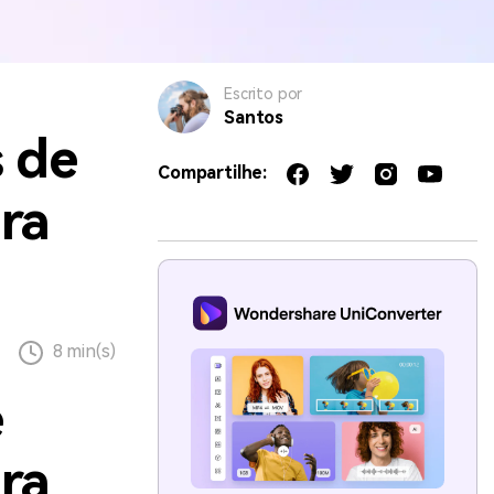
Escrito por
Santos
 de
Compartilhe:
ra
8 min(s)
e
ra