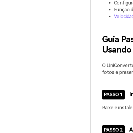
Configur
Função d
Velocida
Guia Pa
Usando 
O UniConverter
fotos e preser
I
PASSO 1
Baixe e instale
A
PASSO 2