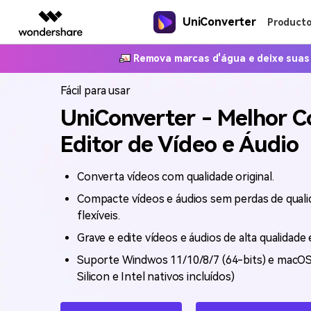
UniConverter
Produtos em des
Product
Criatividade digital com IA generativa
Visão geral
Soluções
Remova marcas d'água e deixe suas 
Novo
Novo
UniConverter-Conversor de Vídeo
Criatividade de Vídeo
Converter de voz em
Diagrama e Gráficos
Soluções e
Enterprise
Fácil para usar
Fãs de Esportes
Guia
texto
Onde há esporte, há
UniConverter - Melhor C
UniConverter para Windows
Filmora
EdrawMax
PDFeleme
Educação
Converta com precisão fala em
Como usar o Wondershare UniConvert
UniConverter
Ferramenta completa de edição de
Criação de diagramas sim
texto para áudio e vídeo.
Aprenda o guia passo a passo abaixo
Editor de Vídeo e Áudio
vídeo.
Parceiros
UniConverter para Mac
EdrawMind
ToMoviee AI
Popular
Mapas mentais colaborat
Popular
Ofertas Educacionais
Estúdio criativo de IA tudo em um.
Afiliados
Converta vídeos com qualidade original.
Conversor de Vídeo
Edraw.AI
Especificaciones Técnicas
Usuários educacionais desfrutam
UniConverter
Plataforma online de co
Aproveite recursos de conversão
Compacte vídeos e áudios sem perdas de qual
Recursos
de até 20% DESC.
Conversão de mídia em alta
visual.
Uma lista de todos os formatos,
poderosos e inteligentes.
flexíveis.
velocidade.
dispositivos e GPUs suportados pelo
Media.io
Grave e edite vídeos e áudios de alta qualidad
UniConverter.
Gerador de vídeo, imagem e música
Suporte Windwos 11/10/8/7 (64-bits) e macOS 
com IA.
Silicon e Intel nativos incluídos)
SelfyzAI
Ferramenta criativa com IA.