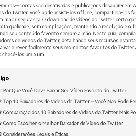
meros—contas são desativadas e publicações desaparecem. A
os do Twitter, você pode assisti-los offline, compartilhá-los f
ra maior segurança. O download de vídeos do Twitter certo ga
alta qualidade, sem complicações, mantendo a resolução e o 
xando seu conteúdo favorito sempre à mão. Neste guia, compil
adores de vídeos do Twitter, detalhando seus recursos e vant
salvar e rever facilmente seus momentos favoritos do Twitter 
onhecê-los um a um.
tigo
1: Por Que Você Deve Baixar Seu Vídeo Favorito do Twitter
2: Top 10 Baixadores de Vídeos do Twitter – Você Não Pode Pe
3: Comparação dos 10 Baixadores de Vídeos do Twitter Mais P
4: Como Escolher o Melhor Baixador de Vídeo do Twitter
5: Considerações Legais e Éticas