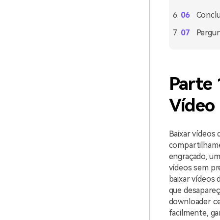
Concl
Pergun
Parte 
Vídeo 
Baixar vídeos 
compartilhame
engraçado, um 
vídeos sem pr
baixar vídeos
que desapareç
downloader cer
facilmente, g