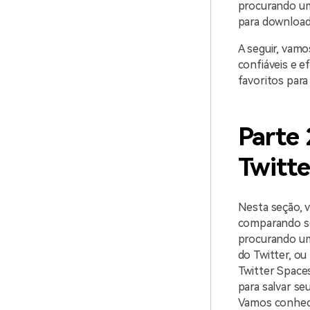
procurando um
para download 
A seguir, vam
confiáveis e e
favoritos para 
Parte 
Twitte
Nesta seção, 
comparando se
procurando um
do Twitter, ou
Twitter Space
para salvar se
Vamos conhece