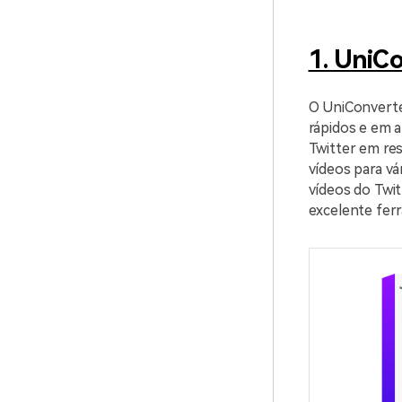
1. UniC
O UniConverte
rápidos e em a
Twitter em re
vídeos para vá
vídeos do Twi
excelente fer