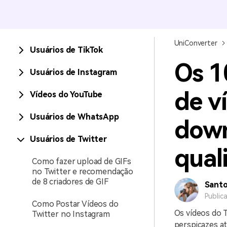
UniConverter
Usuários de TikTok
Os 1
Usuários de Instagram
de v
Vídeos do YouTube
Usuários de WhatsApp
down
Usuários de Twitter
qual
Como fazer upload de GIFs
no Twitter e recomendação
de 8 criadores de GIF
Sant
Public
Como Postar Vídeos do
Os vídeos do T
Twitter no Instagram
perspicazes a