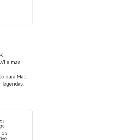
K.
VI e mais.
to para Mac.
r legendas,
dos
ga.
o do
ivo.