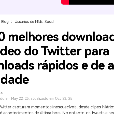
Ver todos os produtos
MAIS SOLUÇÕES
Blog
Usuários de Mídia Social
0 melhores downloa
ídeo do Twitter para
loads rápidos e de a
idade
os
ado em May 22, 25, atualizado em Oct 23, 25
witter capturam momentos inesquecíveis, desde clipes hilário
té acontecimentos de última hora. No entanto, os tweets e s