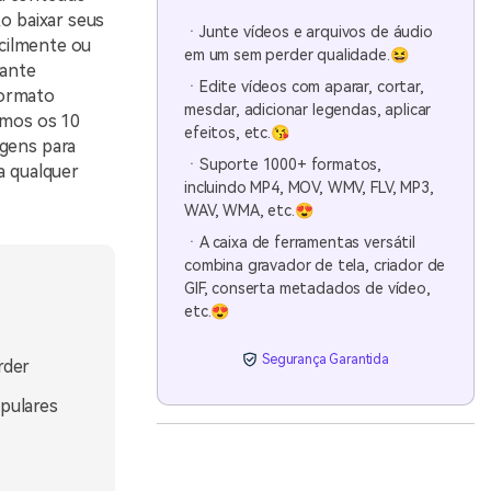
o baixar seus
ㆍJunte vídeos e arquivos de áudio
acilmente ou
em um sem perder qualidade.😆
rante
ㆍEdite vídeos com aparar, cortar,
formato
mesclar, adicionar legendas, aplicar
amos os 10
efeitos, etc.😘
agens para
ㆍSuporte 1000+ formatos,
a qualquer
incluindo MP4, MOV, WMV, FLV, MP3,
WAV, WMA, etc.😍
ㆍA caixa de ferramentas versátil
combina gravador de tela, criador de
GIF, conserta metadados de vídeo,
etc.😍
Segurança Garantida
rder
opulares