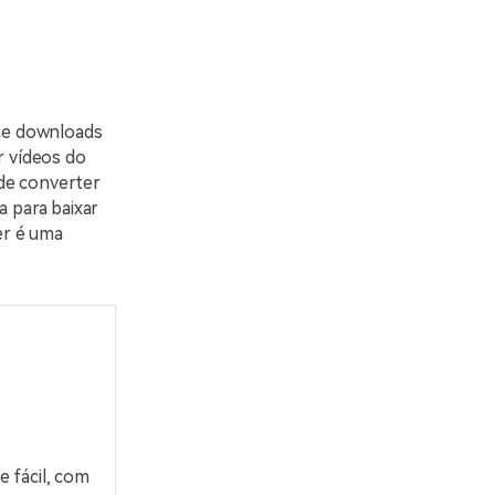
ce downloads
r vídeos do
 de converter
a para baixar
er é uma
e fácil, com