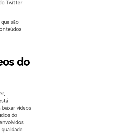
do Twitter
 que são
 conteúdos
eos do
er,
está
 baixar vídeos
udios do
envolvidos
 qualidade.