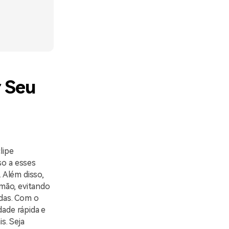
r Seu
lipe
so a esses
 Além disso,
mão, evitando
das. Com o
dade rápida e
s. Seja