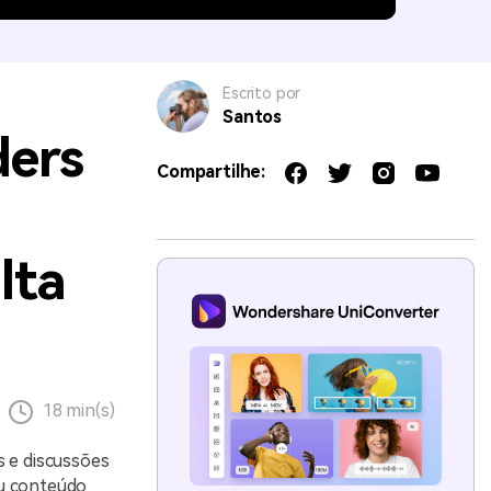
Escrito por
Santos
ders
Compartilhe:
lta
18 min(s)
s e discussões
eu conteúdo