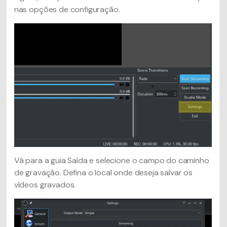
nas opções de configuração.
Vá para a guia Saída e selecione o campo do caminho
de gravação. Defina o local onde deseja salvar os
vídeos gravados.