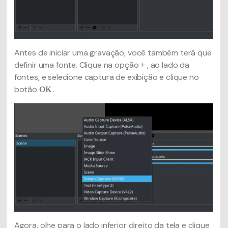
Antes de iniciar uma gravação, você também terá que
definir uma fonte. Clique na opção
, ao lado da
+
fontes, e selecione captura de exibição e clique no
botão
.
OK
Agora, olhe para o lado inferior direito da tela e clique