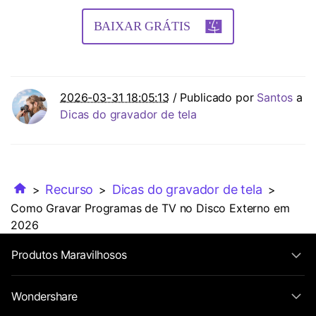
BAIXAR GRÁTIS
2026-03-31 18:05:13
/ Publicado por
Santos
a
Dicas do gravador de tela
Recurso
Dicas do gravador de tela
>
>
>
Como Gravar Programas de TV no Disco Externo em
2026
Produtos Maravilhosos
Wondershare