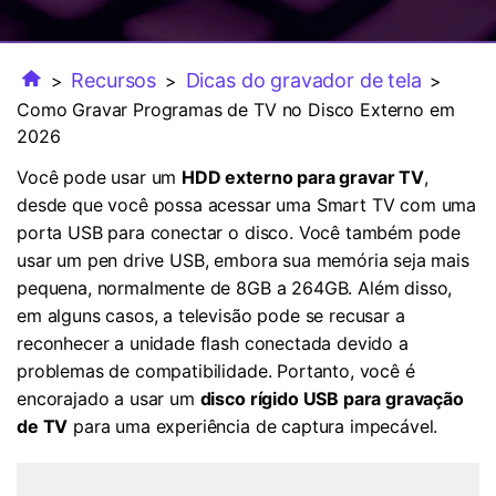
FAQs
Usuários educacionais desfrutam
Todas as informações que você precisa para usar o
de até 20% DESC.
Vídeo/Áudio
Pesquisar
UniConverter.
Recursos
Dicas do gravador de tela
>
>
>
Usuários de Filmes
Vídeo Tutorial
Como Gravar Programas de TV no Disco Externo em
Assista ao tutorial em vídeo para aprender como usar o
2026
Usuários de DVD
UniConverter.
Você pode usar um
HDD externo para gravar TV
,
Usuários de Redes Sociais
desde que você possa acessar uma Smart TV com uma
Especificaciones Técnicas
porta USB para conectar o disco. Você também pode
Uma lista de todos os formatos, dispositivos e GPUs
Usuários de Mac
usar um pen drive USB, embora sua memória seja mais
suportados pelo UniConverter.
pequena, normalmente de 8GB a 264GB. Além disso,
MAIS SOLUÇÕES
O que há de novo?
em alguns casos, a televisão pode se recusar a
Os produtos e atualizações mais recentes.
reconhecer a unidade flash conectada devido a
problemas de compatibilidade. Portanto, você é
encorajado a usar um
disco rígido USB para gravação
de TV
para uma experiência de captura impecável.