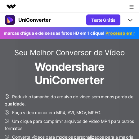
UniConverter
Teste Grátis
Produtos em destaque
Criatividade digital com IA generativa
 d'água e deixe suas fotos HD em 1 clique!
Processo em massa grá
Productos
Negócios
Utilitários
Visão geral
UniConverter-Conversor de Vídeo
Características
Seu Melhor Conversor de Vídeo
Sobre nós
Soluções
Novo
Wondershare
UniConverter para Windows
Ferramentas Online
Sala de imprensa
Converter de voz em texto
Converta com precisão fala em
UniConverter para Mac
UniConverter
texto para áudio e vídeo.
Soluções
Loja
AniSmall-Compressor de vídeo
Novo
Reduzir o tamanho do arquivo de vídeo sem menos perda de
Suporte
Popular
Ajuda
Fãs de Esportes
Conversor de Vídeo
qualidade.
AniSmall para Desktop
Onde há esporte, há UniConverter
Aproveite recursos de conversão
Guia
Faça vídeo menor em MP4, AVI, MOV, MPEG.
Atualize para a V17
poderosos e inteligentes.
AniSmall para iOS
Como usar o Wondershare UniConverter? Aprenda o guia
Um clique para comprimir arquivos de vídeo MP4 para outros
passo a passo abaixo.
formatos.
Popular
COMPRE AGORA
Entrar
IA Lab
Ofertas Educacionais
Converta vídeos para modelos personalizados para a maioria