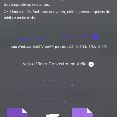
FAQs
Usuários educacionais desfrutam
dos dispositivos existentes.
Todas as informações que você precisa para usar o
de até 20% DESC.
Vídeo/Áudio
Uma solução fácil para converter, editar, gravar arquivos de
Pesquisar
UniConverter.
mídia e muito mais.
Usuários de Filmes
Vídeo Tutorial
Assista ao tutorial em vídeo para aprender como usar o
Usuários de DVD
Baixar Grátis
UniConverter.
Baixar Grátis
Usuários de Redes Sociais
para Windows 10/8/7/Vista/XP
para mac OS 10.15/14/13/12/11/10/9
Especificaciones Técnicas
Uma lista de todos os formatos, dispositivos e GPUs
Usuários de Mac
suportados pelo UniConverter.
Veja o Video Converter em Ação
MAIS SOLUÇÕES
O que há de novo?
Os produtos e atualizações mais recentes.