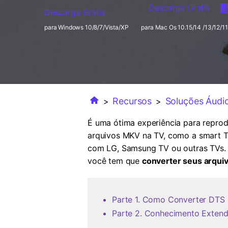
Descarga Gratis
Descarga Gratis
para Windows 10/8/7/Vista/XP
para Mac Os 10.15/14 /13/12/11
Recursos
Soluções Áudi
>
>
É uma ótima experiência para reprod
arquivos MKV na TV, como a smart T
com LG, Samsung TV ou outras TVs. 
você tem que
converter seus arqu
Parte 1. Como Converter DTS 
Parte 2. Conhecimento Exten