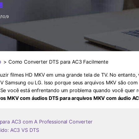
Ver todos os produtos
MAIS SOLUÇÕES
/10/9
o
> Como Converter DTS para AC3 Facilmente
uzir filmes HD MKV em uma grande tela de TV. No entanto, 
V Samsung ou LG. Isso porque seus arquivos MKV são com 
Se você está enfrentando um problema quando você quer r
ivos MKV com áudios DTS para arquivos MKV com áudio A
para AC3 com A Professional Converter
dido: AC3 VS DTS