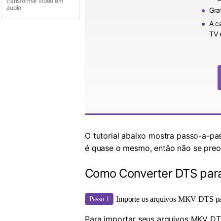
transformar vídeo em
áudio
Gra
A c
TV 
O tutorial abaixo mostra passo-a-p
é quase o mesmo, então não se preo
Como Converter DTS par
Importe os arquivos MKV DTS pa
Passo 1
Para importar seus arquivos MKV DT