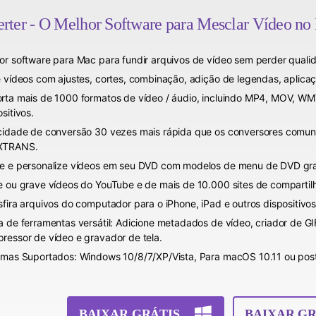
ter - O Melhor Software para Mesclar Vídeo n
or software para Mac para fundir arquivos de vídeo sem perder quali
e vídeos com ajustes, cortes, combinação, adição de legendas, aplicaç
rta mais de 1000 formatos de vídeo / áudio, incluindo MP4, MOV, WM
sitivos.
cidade de conversão 30 vezes mais rápida que os conversores comuns
XTRANS.
e e personalize vídeos em seu DVD com modelos de menu de DVD gra
e ou grave vídeos do YouTube e de mais de 10.000 sites de compartil
sfira arquivos do computador para o iPhone, iPad e outros dispositivos
a de ferramentas versátil: Adicione metadados de vídeo, criador de GI
ressor de vídeo e gravador de tela.
emas Suportados: Windows 10/8/7/XP/Vista, Para macOS 10.11 ou post
BAIXAR GRÁTIS
BAIXAR GR