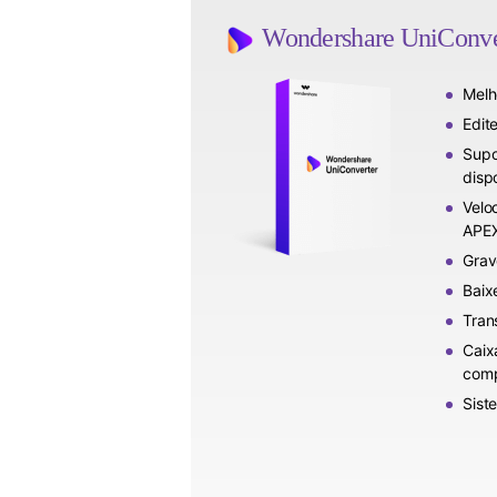
Wondershare UniConver
Melh
Edit
Supo
dispo
Velo
APE
Grav
Baix
Tran
Caix
comp
Sist