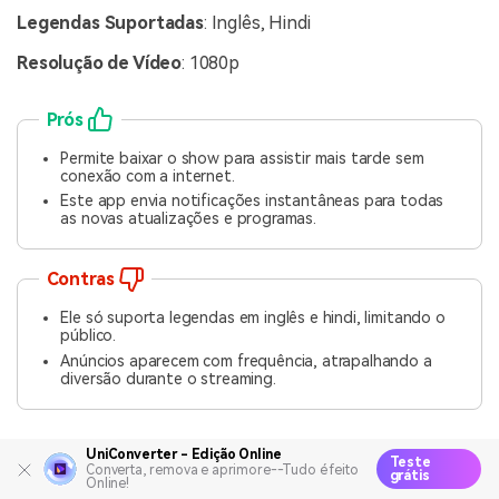
Legendas Suportadas
: Inglês, Hindi
Resolução de Vídeo
: 1080p
Prós
Permite baixar o show para assistir mais tarde sem
conexão com a internet.
Este app envia notificações instantâneas para todas
as novas atualizações e programas.
Contras
Ele só suporta legendas em inglês e hindi, limitando o
público.
Anúncios aparecem com frequência, atrapalhando a
diversão durante o streaming.
UniConverter - Edição Online
2. Fawesome (
Android
&
iOS
)
Teste
Converta, remova e aprimore--Tudo é feito
grátis
Online!