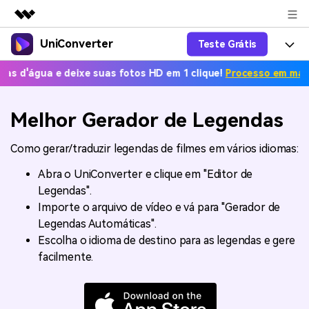
UniConverter
Teste Grátis
Produtos em destaque
Criatividade digital com IA generativa
e deixe suas fotos HD em 1 clique!
Processo em massa grátis. 
Productos
Negócios
Utilitários
Visão geral
UniConverter-Conversor de Vídeo
Características
Melhor Gerador de Legendas
Sobre nós
Soluções
Novo
UniConverter para Windows
Ferramentas Online
Como gerar/traduzir legendas de filmes em vários idiomas:
Sala de imprensa
Converter de voz em texto
Converta com precisão fala em
UniConverter para Mac
Abra o UniConverter e clique em "Editor de
texto para áudio e vídeo.
Soluções
Loja
Legendas".
AniSmall-Compressor de vídeo
Novo
Importe o arquivo de vídeo e vá para "Gerador de
Ajuda
Popular
Suporte
Fãs de Esportes
Legendas Automáticas".
Conversor de Vídeo
AniSmall para Desktop
Onde há esporte, há
Escolha o idioma de destino para as legendas e gere
Aproveite recursos de conversão
Guia
UniConverter
Atualize para a V17
facilmente.
poderosos e inteligentes.
AniSmall para iOS
Como usar o Wondershare UniConverter? Aprenda o guia
passo a passo abaixo.
Popular
COMPRE AGORA
Entrar
IA Lab
Ofertas Educacionais
FAQs