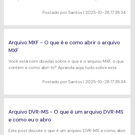
computadores. Você também vai aprender a facilmente
converter arquivo TS em MP4 para reprodução ininterrupta.
Postado por
Santos
| 2025-10-28 17:38:34
Arquivo MXF - O que é e como abrir o arquivo
MXF
Você está com dúvidas sobre o que é o arquivo MXF, o que
contém e como abrí-lo? Aprenda aqui tudo sobre este
formato e as formas de acessá-lo.
Postado por
Santos
| 2025-10-28 17:38:34
Arquivo DVR-MS - O que é um arquivo DVR-MS
e como eu o abro
Este post discute o que é um arquivo DVR-MS e como abrir