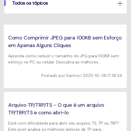
Usuários educacionais desfrutam
Todos os tópicos
Todas as informações que você precisa para usar o
de até 20% DESC.
Vídeo/Áudio
UniConverter.
Pesquisar
Usuários de Filmes
Vídeo Tutorial
Assista ao tutorial em vídeo para aprender como usar o
Como Comprimir JPEG para 100KB sem Esforço
Usuários de DVD
UniConverter.
em Apenas Alguns Cliques
Usuários de Redes Sociais
Especificaciones Técnicas
Aprenda como reduzir o tamanho do JPG para 100KB sem
Uma lista de todos os formatos, dispositivos e GPUs
Usuários de Mac
esforço no PC ou celular. Descubra as melhores
suportados pelo UniConverter.
ferramentas e dicas para comprimir e melhorar a qualidade
do JPEG para resultados ideais.
Postado por
Santos
| 2025-10-28 17:38:34
MAIS SOLUÇÕES
O que há de novo?
Os produtos e atualizações mais recentes.
Arquivo TP/TRP/TS - O que é um arquivo
TP/TRP/TS e como abri-lo
Está com dificuldade para abrir seu arquivo TS, TP ou TRF?
Este post analisa os melhores leitores de TP para