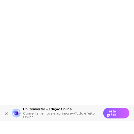
UniConverter - Edição Online
Teste
Converta, remova e aprimore--Tudo é feito
grátis
Online!