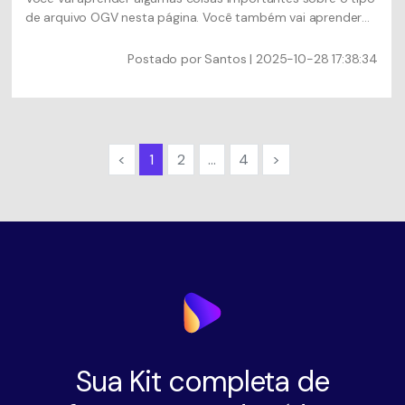
de arquivo OGV nesta página. Você também vai aprender
como abrir um vídeo OGV e converter OGV para MP4 com
qualidade sem perdas.
Postado por
Santos
| 2025-10-28 17:38:34
<
1
2
...
4
>
Sua Kit completa de