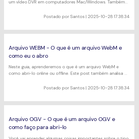
um vídeo DVR em computadores Mac/Windows. Também
descobriremos por que o Windows Media Player não pode
abrir seu vídeo DVR-MS.
Postado por
Santos
| 2025-10-28 17:38:34
Arquivo WEBM - O que é um arquivo WebM e
como eu o abro
Neste guia, aprenderemos o que é um arquivo WebM e
como abri-lo online ou offline. Este post também analisa o
melhor conversor WebM para Mac e Windows para
converter WebM para MP4 sem perdas.
Postado por
Santos
| 2025-10-28 17:38:34
Arquivo OGV - O que é um arquivo OGV e
como faço para abri-lo
Você vai aprender algumas coisas importantes sobre o tipo