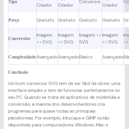
Conversor
Co
Tipo
Criador
Criador
Criador
Gratuito
Gratuito
Gratuito
Gratuito
Gr
Preço
Imagem
Imagem
Imagem <>
Imagem
Im
Conversões
<> SVG
<> SVG
SVG
<> SVG
<>
Avançado
Avançado
Básico
Avançado
Bá
Complexidade
Conclusão
Um bom conversor SVG tem de ser fácil de obter, uma
interface simples e tem de funcionar perfeitamente no
seu PC. Quando se trata de aplicativos de multimídia e
conversão, a maioria dos desenvolvedores cria
programas para quase todas as principais
plataformas. Por exemplo, Inkscape e GIMP estão
disponíveis para computadores Windows, Mac e