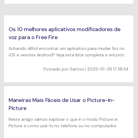
Usuários educacionais desfrutam
Todas as informações que você precisa para usar o
de até 20% DESC.
Vídeo/Áudio
UniConverter.
Pesquisar
Usuários de Filmes
Vídeo Tutorial
Os 10 melhores aplicativos modificadores de
Assista ao tutorial em vídeo para aprender como usar o
voz para o Free Fire
Usuários de DVD
UniConverter.
Achando difícil encontrar um aplicativo para mudar foz no
Usuários de Redes Sociais
iOS e versões Android? Veja esta lista completa e encontre
Especificaciones Técnicas
um adequado para você.
Uma lista de todos os formatos, dispositivos e GPUs
Usuários de Mac
Postado por
Santos
| 2025-10-28 17:38:34
suportados pelo UniConverter.
MAIS SOLUÇÕES
O que há de novo?
Os produtos e atualizações mais recentes.
Maneiras Mais Fáceis de Usar o Picture-in-
Picture
Neste artigo vamos explorar o que é o modo Picture in
Picture e como usá-lo no telefone ou no computador.