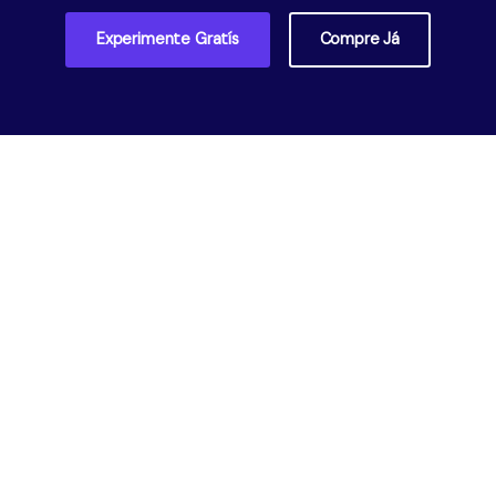
Experimente Gratís
Compre Já