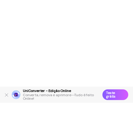
UniConverter - Edição Online
Teste
Converta, remova e aprimore--Tudo é feito
grátis
Online!
Produtos Maravilhosos