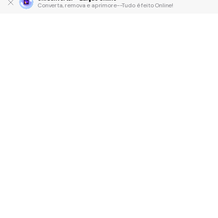
Converta, remova e aprimore--Tudo é feito Online!
Produtos Maravilhosos
Wondershare
Explore IA
Centro de Ajuda