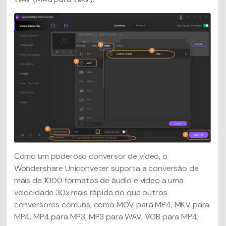
Como um poderoso conversor de vídeo, o
Wondershare Uniconveter suporta a conversão de
mais de 1000 formatos de áudio e vídeo a uma
velocidade 30x mais rápida do que outros
conversores comuns, como MOV para MP4, MKV para
MP4, MP4 para MP3, MP3 para WAV, VOB para MP4,