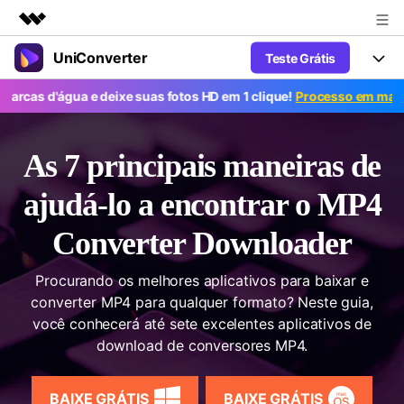
UniConverter
Teste Grátis
Produtos em destaque
Criatividade digital com IA generativa
'água e deixe suas fotos HD em 1 clique!
Processo em massa grátis
Productos
Negócios
Utilitários
Visão geral
UniConverter-Conversor de Vídeo
Características
Sobre nós
As 7 principais maneiras de
Soluções
Novo
UniConverter para Windows
Ferramentas Online
Sala de imprensa
ajudá-lo a encontrar o MP4
Converter de voz em texto
Converta com precisão fala em
UniConverter para Mac
Converter Downloader
texto para áudio e vídeo.
Soluções
Loja
AniSmall-Compressor de vídeo
Novo
Procurando os melhores aplicativos para baixar e
Suporte
Popular
Ajuda
Fãs de Esportes
converter MP4 para qualquer formato? Neste guia,
Conversor de Vídeo
AniSmall para Desktop
Onde há esporte, há UniConverter
Aproveite recursos de conversão
você conhecerá até sete excelentes aplicativos de
Guia
Atualize para a V17
poderosos e inteligentes.
AniSmall para iOS
download de conversores MP4.
Como usar o Wondershare UniConverter? Aprenda o guia
passo a passo abaixo.
Popular
COMPRE AGORA
Entrar
IA Lab
Ofertas Educacionais
BAIXE GRÁTIS
BAIXE GRÁTIS