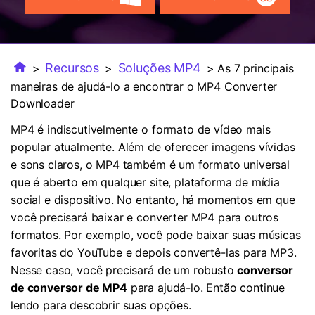
FAQs
Usuários educacionais desfrutam
Todas as informações que você precisa para usar o
de até 20% DESC.
Vídeo/Áudio
Pesquisar
UniConverter.
Usuários de Filmes
Vídeo Tutorial
Recursos
Soluções MP4
>
>
> As 7 principais
Assista ao tutorial em vídeo para aprender como usar o
maneiras de ajudá-lo a encontrar o MP4 Converter
Usuários de DVD
UniConverter.
Downloader
Usuários de Redes Sociais
MP4 é indiscutivelmente o formato de vídeo mais
Especificaciones Técnicas
popular atualmente. Além de oferecer imagens vívidas
Uma lista de todos os formatos, dispositivos e GPUs
Usuários de Mac
e sons claros, o MP4 também é um formato universal
suportados pelo UniConverter.
que é aberto em qualquer site, plataforma de mídia
MAIS SOLUÇÕES
O que há de novo?
social e dispositivo. No entanto, há momentos em que
Os produtos e atualizações mais recentes.
você precisará baixar e converter MP4 para outros
formatos. Por exemplo, você pode baixar suas músicas
favoritas do YouTube e depois convertê-las para MP3.
Nesse caso, você precisará de um robusto
conversor
de conversor de MP4
para ajudá-lo. Então continue
lendo para descobrir suas opções.