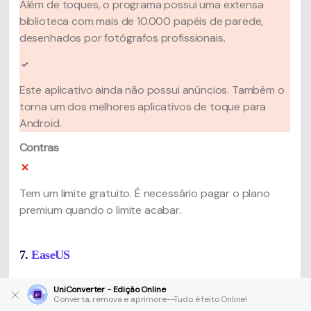
Além de toques, o programa possui uma extensa
biblioteca com mais de 10.000 papéis de parede,
desenhados por fotógrafos profissionais.
Este aplicativo ainda não possui anúncios. Também o
torna um dos melhores aplicativos de toque para
Android.
Contras
Tem um limite gratuito. É necessário pagar o plano
premium quando o limite acabar.
7.
EaseUS
O software EaseUS Ringtone Editor é a maneira
UniConverter - Edição Online
perfeita de criar toques para o iPhone. Se você tiver
Converta, remova e aprimore--Tudo é feito Online!