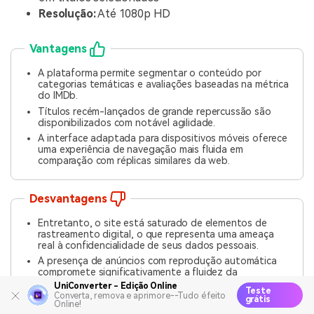
Resolução:
Até 1080p HD
Vantagens
A plataforma permite segmentar o conteúdo por
categorias temáticas e avaliações baseadas na métrica
do IMDb.
Títulos recém-lançados de grande repercussão são
disponibilizados com notável agilidade.
A interface adaptada para dispositivos móveis oferece
uma experiência de navegação mais fluida em
comparação com réplicas similares da web.
Desvantagens
Entretanto, o site está saturado de elementos de
rastreamento digital, o que representa uma ameaça
real à confidencialidade de seus dados pessoais.
A presença de anúncios com reprodução automática
compromete significativamente a fluidez da
navegação, tornando a experiência menos agradável.
UniConverter - Edição Online
Teste
Converta, remova e aprimore--Tudo é feito
Determinados links de reprodução conduzem o usuário
grátis
Online!
a páginas externas sem relação direta com o conteúdo