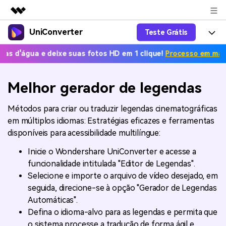
UniConverter
Teste Grátis
Produtos em destaque
Criatividade digital com IA generativa
e deixe suas fotos HD em 1 clique!
Processo em massa grátis. 
Productos
Negócios
Utilitários
Visão geral
UniConverter-Conversor de Vídeo
Características
Melhor gerador de legendas
Sobre nós
Soluções
Novo
UniConverter para Windows
Ferramentas Online
Métodos para criar ou traduzir legendas cinematográficas
Sala de imprensa
Converter de voz em texto
em múltiplos idiomas: Estratégias eficazes e ferramentas
Converta com precisão fala em
UniConverter para Mac
texto para áudio e vídeo.
disponíveis para acessibilidade multilíngue:
Soluções
Loja
AniSmall-Compressor de vídeo
Novo
Inicie o Wondershare UniConverter e acesse a
Ajuda
Popular
Suporte
Fãs de Esportes
funcionalidade intitulada "Editor de Legendas".
Conversor de Vídeo
AniSmall para Desktop
Onde há esporte, há
Selecione e importe o arquivo de vídeo desejado, em
Aproveite recursos de conversão
Guia
UniConverter
Atualize para a V17
seguida, direcione-se à opção "Gerador de Legendas
poderosos e inteligentes.
AniSmall para iOS
Como usar o Wondershare UniConverter? Aprenda o guia
Automáticas".
passo a passo abaixo.
Popular
Defina o idioma-alvo para as legendas e permita que
COMPRE AGORA
Entrar
IA Lab
Ofertas Educacionais
o sistema processe a tradução de forma ágil e
FAQs