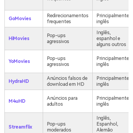
Redirecionamentos
Principalmente
GoMovies
frequentes
inglês
Inglês,
Pop-ups
HiMovies
espanhol e
agressivos
alguns outros
Pop-ups
Principalmente
YoMovies
agressivos
inglês
Anúncios falsos de
Principalmente
HydraHD
download em HD
inglês
Anúncios para
Principalmente
M4uHD
adultos
inglês
Inglês,
Pop-ups
Espanhol,
Streamflix
moderados
Alemão