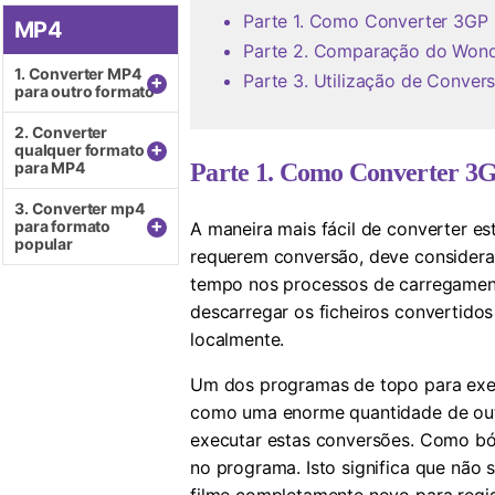
Parte 1. Como Converter 3G
MP4
Parte 2. Comparação do Wond
1. Converter MP4
Parte 3. Utilização de Conve
+
para outro formato
2. Converter
+
qualquer formato
para MP4
Parte 1. Como Converter 
3. Converter mp4
+
para formato
A maneira mais fácil de converter e
popular
requerem conversão, deve considerar
tempo nos processos de carregament
descarregar os ficheiros convertido
localmente.
Um dos programas de topo para exe
como uma enorme quantidade de out
executar estas conversões. Como b
no programa. Isto significa que não