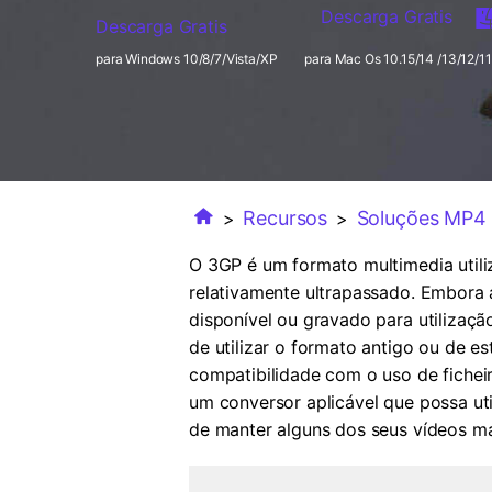
Descarga Gratis
Descarga Gratis
para Windows 10/8/7/Vista/XP
para Mac Os 10.15/14 /13/12/11
Recursos
Soluções MP4
>
>
O 3GP é um formato multimedia util
relativamente ultrapassado. Embora 
disponível ou gravado para utilizaç
de utilizar o formato antigo ou de e
compatibilidade com o uso de fichei
um conversor aplicável que possa ut
de manter alguns dos seus vídeos ma