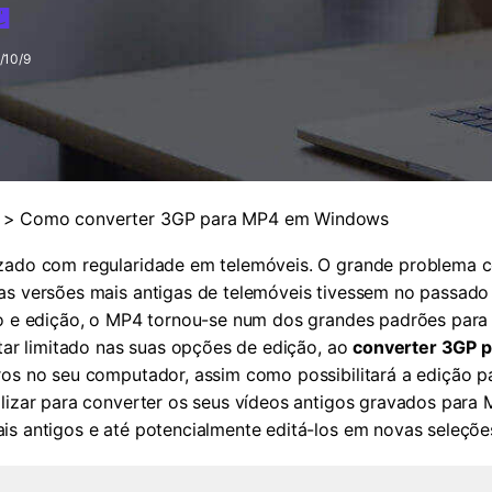
Ver todos os produtos
MAIS SOLUÇÕES
/10/9
> Como converter 3GP para MP4 em Windows
izado com regularidade em telemóveis. O grande problema 
as versões mais antigas de telemóveis tivessem no passado e
ão e edição, o MP4 tornou-se num dos grandes padrões para
star limitado nas suas opções de edição, ao
converter 3GP 
ros no seu computador, assim como possibilitará a edição pa
ilizar para converter os seus vídeos antigos gravados para
is antigos e até potencialmente editá-los em novas seleçõe