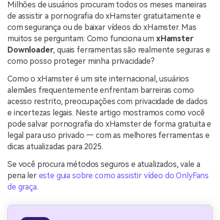
Usuários educacionais desfrutam
Milhões de usuários procuram todos os meses maneiras
Todas as informações que você precisa para usar o
de até 20% DESC.
de assistir a pornografia do xHamster gratuitamente e
Vídeo/Áudio
UniConverter.
Pesquisar
com segurança ou de baixar vídeos do xHamster. Mas
muitos se perguntam: Como funciona um
xHamster
Usuários de Filmes
Vídeo Tutorial
Downloader
, quais ferramentas são realmente seguras e
Assista ao tutorial em vídeo para aprender como usar o
como posso proteger minha privacidade?
Usuários de DVD
UniConverter.
Como o xHamster é um site internacional, usuários
Usuários de Redes Sociais
Especificaciones Técnicas
alemães frequentemente enfrentam barreiras como
Uma lista de todos os formatos, dispositivos e GPUs
acesso restrito, preocupações com privacidade de dados
Usuários de Mac
suportados pelo UniConverter.
e incertezas legais. Neste artigo mostramos como você
pode salvar pornografia do xHamster de forma gratuita e
MAIS SOLUÇÕES
O que há de novo?
legal para uso privado — com as melhores ferramentas e
Os produtos e atualizações mais recentes.
dicas atualizadas para 2025.
Se você procura métodos seguros e atualizados, vale a
pena ler
este guia sobre como assistir vídeo do OnlyFans
de graça
.