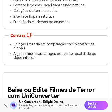
Fornece legendas para falantes não nativos.
Coleções de terror curadas.
Interface limpa e intuitiva.
Frequência moderada de anúncios.
Contras
Seleção limitada em comparação com plataformas
globais.
Alguns filmes mais antigos podem ter qualidade de
vídeo inferior.
Baixe ou Edite Filmes de Terror
com UniConverter
UniConverter - Edição Online
Teste
Ama filmes de terror mas tem dificuldades com o
Converta, remova e aprimore--Tudo é feito
grátis
Online!
idioma ou acesso?