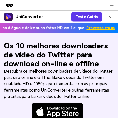
UniConverter
Teste Grátis
Produtos em destaque
Criatividade digital com IA generativa
a e deixe suas fotos HD em 1 clique!
Processo em massa grátis
Productos
Negócios
Utilitários
Visão geral
UniConverter-Conversor de Vídeo
Características
Os 10 melhores downloaders
Sobre nós
Soluções
Novo
de vídeo do Twitter para
UniConverter para Windows
Ferramentas Online
Sala de imprensa
Converter de voz em texto
download on-line e offline
Converta com precisão fala em
UniConverter para Mac
texto para áudio e vídeo.
Soluções
Loja
Descubra os melhores downloaders de vídeos do Twitter
AniSmall-Compressor de vídeo
para uso online e offline. Baixe vídeos do Twitter em
Novo
Ajuda
Popular
Suporte
Fãs de Esportes
qualidade HD e 1080p gratuitamente com as principais
Conversor de Vídeo
AniSmall para Desktop
Onde há esporte, há
ferramentas como UniConverter e outras ferramentas
Aproveite recursos de conversão
Guia
UniConverter
Atualize para a V17
gratuitas para baixar vídeos do Twitter online.
poderosos e inteligentes.
AniSmall para iOS
Como usar o Wondershare UniConverter? Aprenda o guia
passo a passo abaixo.
Popular
COMPRE AGORA
Entrar
IA Lab
Ofertas Educacionais
FAQs