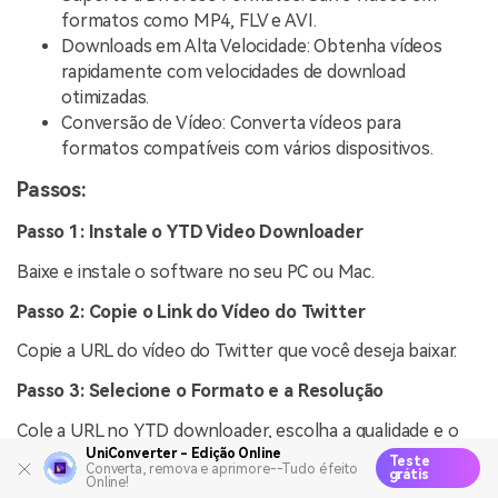
formatos como MP4, FLV e AVI.
Downloads em Alta Velocidade: Obtenha vídeos
rapidamente com velocidades de download
otimizadas.
Conversão de Vídeo: Converta vídeos para
formatos compatíveis com vários dispositivos.
Passos:
Passo 1: Instale o YTD Video Downloader
Baixe e instale o software no seu PC ou Mac.
Passo 2: Copie o Link do Vídeo do Twitter
Copie a URL do vídeo do Twitter que você deseja baixar.
Passo 3: Selecione o Formato e a Resolução
Cole a URL no YTD downloader, escolha a qualidade e o
formato de vídeo desejados e clique em "Baixar".
UniConverter - Edição Online
Teste
Converta, remova e aprimore--Tudo é feito
grátis
Online!