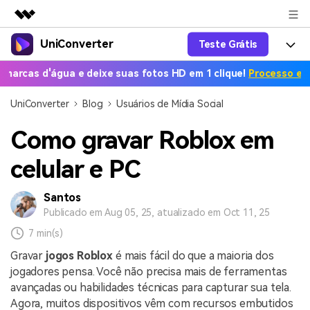
UniConverter
Teste Grátis
Produtos em destaque
Criatividade digital com IA generativa
d'água e deixe suas fotos HD em 1 clique!
Processo em massa g
Productos
Negócios
Utilitários
UniConverter
Blog
Usuários de Mídia Social
Visão geral
UniConverter-Conversor de Vídeo
Características
Sobre nós
Soluções
Como gravar Roblox em
Novo
UniConverter para Windows
Ferramentas Online
Sala de imprensa
Converter de voz em texto
celular e PC
Converta com precisão fala em
UniConverter para Mac
texto para áudio e vídeo.
Soluções
Loja
Santos
AniSmall-Compressor de vídeo
Novo
Publicado em Aug 05, 25, atualizado em Oct 11, 25
Ajuda
Popular
Suporte
Fãs de Esportes
Conversor de Vídeo
7 min(s)
AniSmall para Desktop
Onde há esporte, há
Aproveite recursos de conversão
Guia
UniConverter
Atualize para a V17
Gravar
jogos Roblox
é mais fácil do que a maioria dos
poderosos e inteligentes.
AniSmall para iOS
Como usar o Wondershare UniConverter? Aprenda o guia
jogadores pensa. Você não precisa mais de ferramentas
passo a passo abaixo.
avançadas ou habilidades técnicas para capturar sua tela.
Popular
COMPRE AGORA
Entrar
IA Lab
Ofertas Educacionais
Agora, muitos dispositivos vêm com recursos embutidos
FAQs