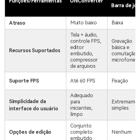
Funções/Ferramentas
UniConverter
Barra de jo
Muito baixo
Baixa
Atraso
Tela + áudio,
controle FPS,
Gravação
editor
básica e
Recursos Suportados
embutido,
comutação 
compressor
microfone
de arquivos
Suporte FPS
Até 60 FPS
Fixação
Adequado
Simplicidade da
para
Extremamen
iniciantes,
simples
interface do usuário
limpo
Conjunto
Opções de edição
completo
Nenhum
embutido