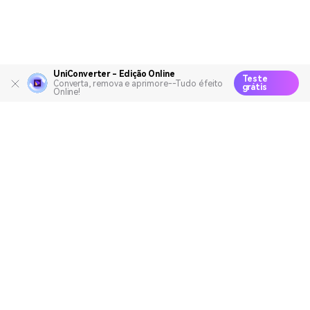
UniConverter - Edição Online
Teste
Converta, remova e aprimore--Tudo é feito
grátis
Online!
Produtos Maravilhosos
Wondershare
Explore IA
Centro de Ajuda