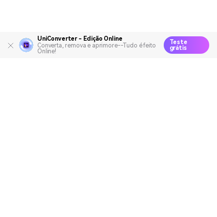
UniConverter - Edição Online
Teste
Converta, remova e aprimore--Tudo é feito
grátis
Online!
Produtos Maravilhosos
Wondershare
Explore IA
Centro de Ajuda