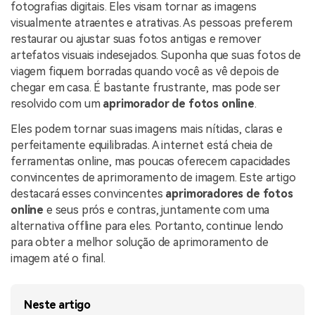
Usuários educacionais desfrutam
fotografias digitais. Eles visam tornar as imagens
Todas as informações que você precisa para usar o
de até 20% DESC.
visualmente atraentes e atrativas. As pessoas preferem
Vídeo/Áudio
UniConverter.
Pesquisar
restaurar ou ajustar suas fotos antigas e remover
artefatos visuais indesejados. Suponha que suas fotos de
Usuários de Filmes
Vídeo Tutorial
viagem fiquem borradas quando você as vê depois de
Assista ao tutorial em vídeo para aprender como usar o
chegar em casa. É bastante frustrante, mas pode ser
Usuários de DVD
UniConverter.
resolvido com um
aprimorador de fotos online
.
Usuários de Redes Sociais
Especificaciones Técnicas
Eles podem tornar suas imagens mais nítidas, claras e
Uma lista de todos os formatos, dispositivos e GPUs
perfeitamente equilibradas. A internet está cheia de
Usuários de Mac
suportados pelo UniConverter.
ferramentas online, mas poucas oferecem capacidades
convincentes de aprimoramento de imagem. Este artigo
MAIS SOLUÇÕES
O que há de novo?
destacará esses convincentes
aprimoradores de fotos
Os produtos e atualizações mais recentes.
online
e seus prós e contras, juntamente com uma
alternativa offline para eles. Portanto, continue lendo
para obter a melhor solução de aprimoramento de
imagem até o final.
Neste artigo