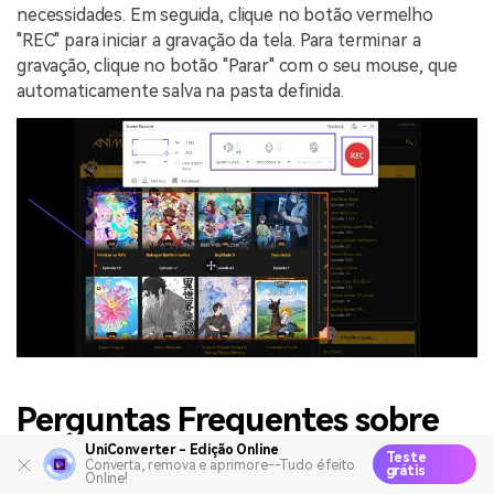
necessidades. Em seguida, clique no botão vermelho
"REC" para iniciar a gravação da tela. Para terminar a
gravação, clique no botão "Parar" com o seu mouse, que
automaticamente salva na pasta definida.
Perguntas Frequentes sobre
Transmissão de Filmes do
UniConverter - Edição Online
Teste
Converta, remova e aprimore--Tudo é feito
grátis
Online!