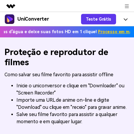
UniConverter
Teste Grátis
Produtos em destaque
Criatividade digital com IA generativa
 e deixe suas fotos HD em 1 clique!
Processo em massa grátis.
Productos
Negócios
Utilitários
Visão geral
UniConverter-Conversor de Vídeo
Características
Proteção e reprodutor de
Sobre nós
Soluções
Novo
filmes
UniConverter para Windows
Ferramentas Online
Sala de imprensa
Converter de voz em texto
Converta com precisão fala em
UniConverter para Mac
Como salvar seu filme favorito para assistir offline
texto para áudio e vídeo.
Soluções
Loja
Inicie o uniconversor e clique em "Downloader" ou
AniSmall-Compressor de vídeo
Novo
"Screen Recorder"
Ajuda
Popular
Suporte
Fãs de Esportes
Conversor de Vídeo
Importe uma URL de anime on-line e digite
AniSmall para Desktop
Onde há esporte, há
Aproveite recursos de conversão
Guia
"Download" ou clique em "receio" para gravar anime.
UniConverter
Atualize para a V17
poderosos e inteligentes.
AniSmall para iOS
Como usar o Wondershare UniConverter? Aprenda o guia
Salve seu filme favorito para assistir a qualquer
passo a passo abaixo.
momento e em qualquer lugar.
Popular
COMPRE AGORA
Entrar
IA Lab
Ofertas Educacionais
FAQs