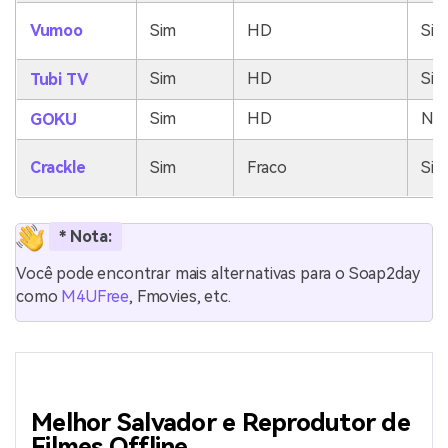
Vumoo
Sim
HD
Sim
Sim
HD
Sim
Tubi TV
Sim
HD
No
GOKU
Crackle
Sim
Fraco
Sim
* Nota:
Você pode encontrar mais alternativas para o Soap2day
como
M4UFree
,
Fmovies
, etc.
Melhor Salvador e Reprodutor de
Filmes Offline