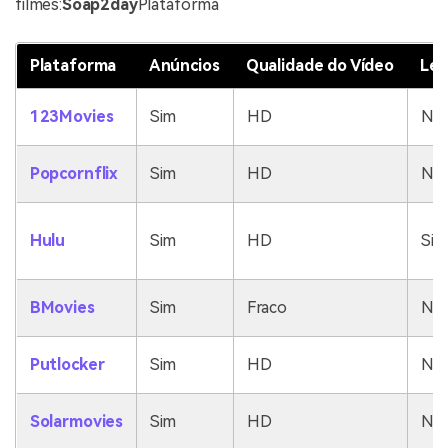
filmes:
Soap2day
Plataforma
Plataforma
Anúncios
Qualidade do Vídeo
Leg
123Movies
Sim
HD
No
Popcornflix
Sim
HD
No
Hulu
Sim
HD
Sim
BMovies
Sim
Fraco
No
Putlocker
Sim
HD
No
Solarmovies
Sim
HD
No