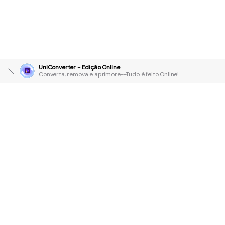
UniConverter - Edição Online
Converta, remova e aprimore--Tudo é feito Online!
Produtos Maravilhosos
Wondershare
Explore IA
Centro de Ajuda