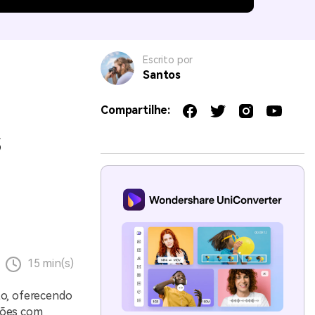
Escrito por
Santos
Compartilhe:
s
15 min(s)
to, oferecendo
ções com