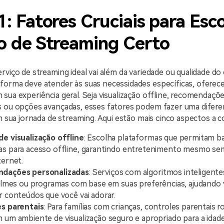
1: Fatores Cruciais para Esco
o de Streaming Certo
rviço de streaming ideal vai além da variedade ou qualidade do
forma deve atender às suas necessidades específicas, oferec
sua experiência geral. Seja visualização offline, recomendaçõ
s ou opções avançadas, esses fatores podem fazer uma difere
em sua jornada de streaming. Aqui estão mais cinco aspectos a c
e visualização offline
: Escolha plataformas que permitam ba
s para acesso offline, garantindo entretenimento mesmo s
ternet.
dações personalizadas
: Serviços com algoritmos inteligen
filmes ou programas com base em suas preferências, ajudando 
r conteúdos que você vai adorar.
s parentais
: Para famílias com crianças, controles parentais 
 um ambiente de visualização seguro e apropriado para a idade