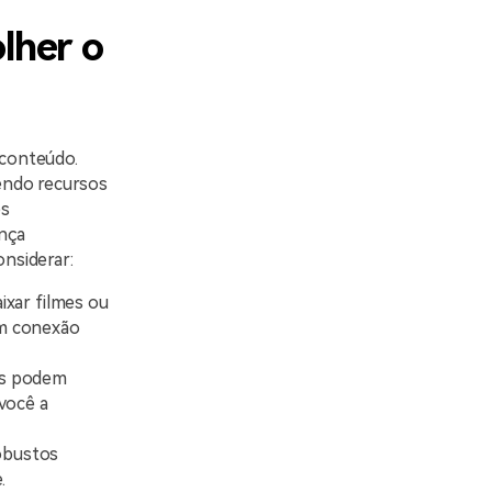
lher o
 conteúdo.
endo recursos
es
nça
onsiderar:
ixar filmes ou
em conexão
tes podem
você a
robustos
.