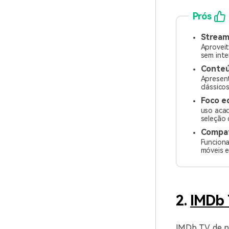
Prós
Stream
Aproveit
sem inte
Conteú
Apresent
clássico
Foco e
uso aca
seleção 
Compati
Funciona
móveis e
2.
IMDb
IMDb TV, de p