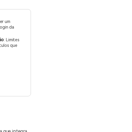
uer um
login da
ão
: Limites
tulos que
a que integra