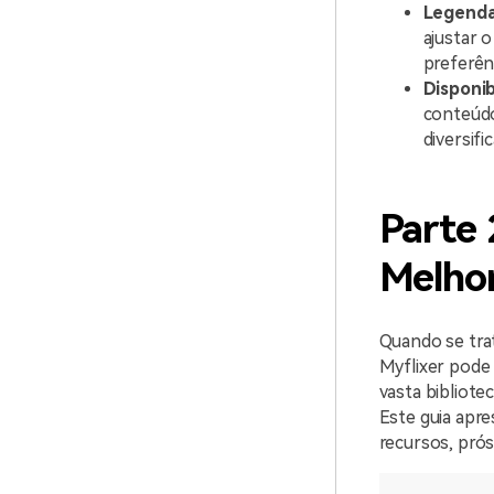
Legenda
ajustar 
preferên
Disponib
conteúdo
diversifi
Parte 
Melhor
Quando se trat
Myflixer pode
vasta bibliote
Este guia apre
recursos, prós