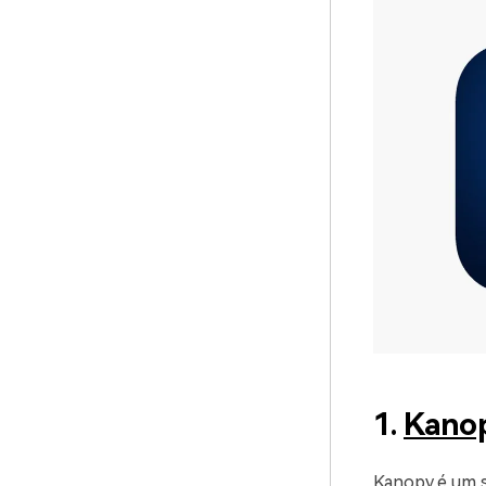
1.
Kano
Kanopy é um se