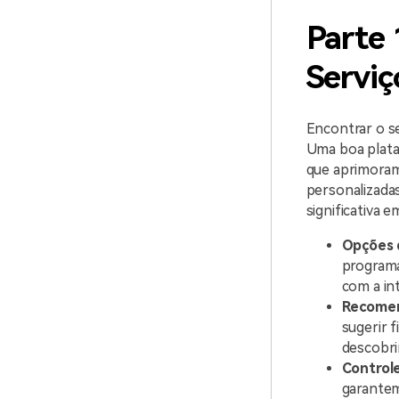
Parte 
Serviç
Encontrar o se
Uma boa plata
que aprimoram 
personalizada
significativa 
Opções d
programa
com a in
Recomen
sugerir 
descobri
Controle
garantem