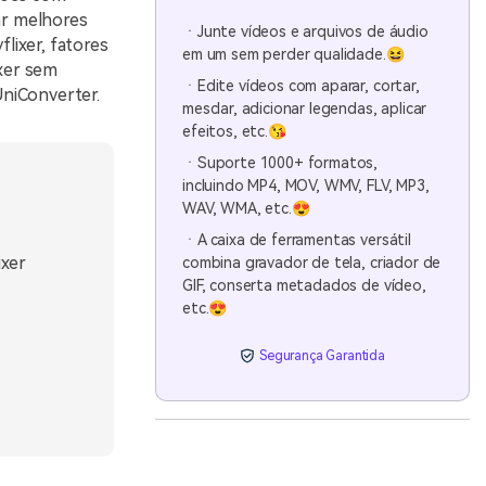
rar melhores
ㆍJunte vídeos e arquivos de áudio
flixer, fatores
em um sem perder qualidade.😆
ixer sem
ㆍEdite vídeos com aparar, cortar,
UniConverter.
mesclar, adicionar legendas, aplicar
efeitos, etc.😘
ㆍSuporte 1000+ formatos,
incluindo MP4, MOV, WMV, FLV, MP3,
WAV, WMA, etc.😍
ㆍA caixa de ferramentas versátil
ixer
combina gravador de tela, criador de
GIF, conserta metadados de vídeo,
etc.😍
Segurança Garantida