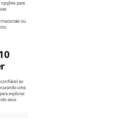
m opções para
suas
ernacionais ou
ento
 10
er
 confiável ao
rocurando uma
ara explorar.
ando seus