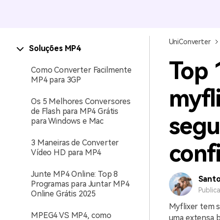
UniConverter
Soluções MP4
Top 
Como Converter Facilmente
MP4 para 3GP
myfl
Os 5 Melhores Conversores
de Flash para MP4 Grátis
segu
para Windows e Mac
3 Maneiras de Converter
conf
Vídeo HD para MP4
Junte MP4 Online: Top 8
Sant
Programas para Juntar MP4
Public
Online Grátis 2025
Myflixer tem s
MPEG4 VS MP4, como
uma extensa b