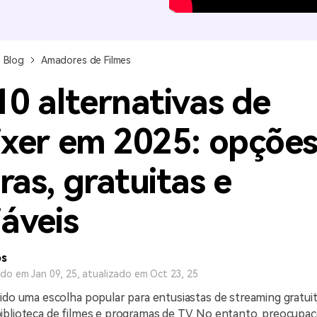
Ver todos os produtos
MAIS SOLUÇÕES
Blog
Amadores de Filmes
10 alternativas de
ixer em 2025: opçõe
ras, gratuitas e
iáveis
os
ado em Jan 09, 25, atualizado em Oct 23, 25
ido uma escolha popular para entusiastas de streaming gratui
iblioteca de filmes e programas de TV. No entanto, preocupa