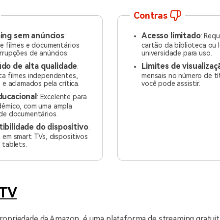
Contras
ing sem anúncios
Acesso limitado
:
: Req
e filmes e documentários
cartão da biblioteca ou 
rrupções de anúncios.
universidade para uso.
do de alta qualidade
Limites de visualizaç
:
a filmes independentes,
mensais no número de tí
s e aclamados pela crítica.
você pode assistir.
ducacional
: Excelente para
dêmico, com uma ampla
de documentários.
bilidade do dispositivo
:
 em smart TVs, dispositivos
 tablets.
 TV
ropriedade da Amazon, é uma plataforma de streaming gratuit