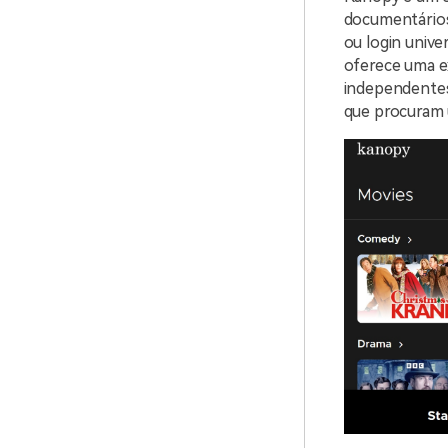
documentários 
ou login unive
oferece uma ex
independentes 
que procuram 