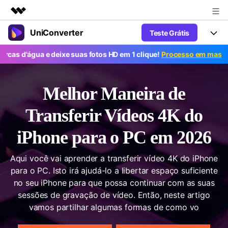
UniConverter
Teste Grátis
Produtos em destaque
Criatividade digital com IA generativa
gua e deixe suas fotos HD em 1 clique!
Processo em massa grátis.
Productos
Negócios
Utilitários
Visão geral
UniConverter-Conversor de Vídeo
Características
Sobre nós
Melhor Maneira de
Soluções
Novo
UniConverter para Windows
Ferramentas Online
Sala de imprensa
Transferir Vídeos 4K do
Converter de voz em texto
Converta com precisão fala em
UniConverter para Mac
iPhone para o PC em 2026
texto para áudio e vídeo.
Soluções
Loja
AniSmall-Compressor de vídeo
Novo
Aqui você vai aprender a transferir vídeo 4K do iPhone
Suporte
Popular
Ajuda
Fãs de Esportes
para o PC. Isto irá ajudá-lo a libertar espaço suficiente
Conversor de Vídeo
AniSmall para Desktop
Onde há esporte, há UniConverter
Aproveite recursos de conversão
no seu iPhone para que possa continuar com as suas
Guia
Atualize para a V17
poderosos e inteligentes.
AniSmall para iOS
sessões de gravação de vídeo. Então, neste artigo
Como usar o Wondershare UniConverter? Aprenda o guia
vamos partilhar algumas formas de como vo
passo a passo abaixo.
Popular
COMPRE AGORA
Entrar
IA Lab
Ofertas Educacionais