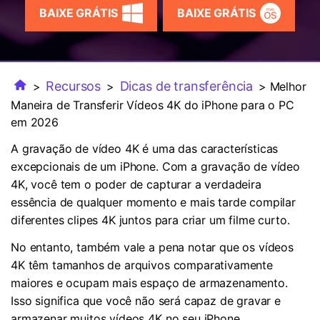
FAQs
Usuários educacionais desfrutam
BAIXE GRÁTIS
BAIXE GRÁTIS
Todas as informações que você precisa para usar o
de até 20% DESC.
Vídeo/Áudio
Pesquisar
UniConverter.
Usuários de Filmes
Vídeo Tutorial
Recursos
Dicas de transferência
>
>
> Melhor
Assista ao tutorial em vídeo para aprender como usar o
Usuários de DVD
UniConverter.
Maneira de Transferir Vídeos 4K do iPhone para o PC
em 2026
Usuários de Redes Sociais
Especificaciones Técnicas
A gravação de vídeo 4K é uma das características
Uma lista de todos os formatos, dispositivos e GPUs
Usuários de Mac
excepcionais de um iPhone. Com a gravação de vídeo
suportados pelo UniConverter.
4K, você tem o poder de capturar a verdadeira
MAIS SOLUÇÕES
O que há de novo?
essência de qualquer momento e mais tarde compilar
Os produtos e atualizações mais recentes.
diferentes clipes 4K juntos para criar um filme curto.
No entanto, também vale a pena notar que os vídeos
4K têm tamanhos de arquivos comparativamente
maiores e ocupam mais espaço de armazenamento.
Isso significa que você não será capaz de gravar e
armazenar muitos vídeos 4K no seu iPhone,