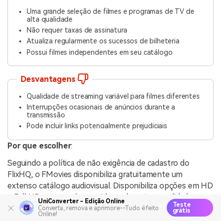
Uma grande seleção de filmes e programas de TV de
alta qualidade
Não requer taxas de assinatura
Atualiza regularmente os sucessos de bilheteria
Possui filmes independentes em seu catálogo
Desvantagens
Qualidade de streaming variável para filmes diferentes
Interrupções ocasionais de anúncios durante a
transmissão
Pode incluir links potencialmente prejudiciais
Por que escolher
:
Seguindo a política de não exigência de cadastro do
FlixHQ, o FMovies disponibiliza gratuitamente um
extenso catálogo audiovisual. Disponibiliza opções em HD
e Full HD, superando consideravelmente a qualidade
UniConverter - Edição Online
Teste
oferecida por seus competidores.
Converta, remova e aprimore--Tudo é feito
grátis
Online!