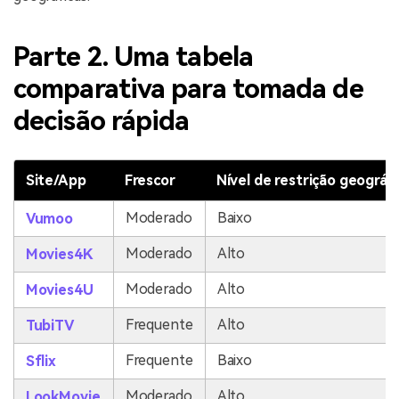
Parte 2. Uma tabela
comparativa para tomada de
decisão rápida
Site/App
Frescor
Nível de restrição geográfi
Moderado
Baixo
Vumoo
Moderado
Alto
Movies4K
Moderado
Alto
Movies4U
Frequente
Alto
TubiTV
Frequente
Baixo
Sflix
Moderado
Alto
LookMovie