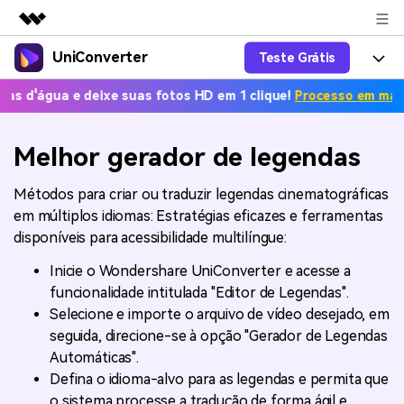
UniConverter
Teste Grátis
Produtos em destaque
Criatividade digital com IA generativa
 e deixe suas fotos HD em 1 clique!
Processo em massa grátis.
Productos
Negócios
Utilitários
Visão geral
UniConverter-Conversor de Vídeo
Características
Melhor gerador de legendas
Sobre nós
Soluções
Novo
UniConverter para Windows
Ferramentas Online
Métodos para criar ou traduzir legendas cinematográficas
Sala de imprensa
Converter de voz em texto
em múltiplos idiomas: Estratégias eficazes e ferramentas
Converta com precisão fala em
UniConverter para Mac
texto para áudio e vídeo.
disponíveis para acessibilidade multilíngue:
Soluções
Loja
AniSmall-Compressor de vídeo
Novo
Inicie o Wondershare UniConverter e acesse a
Ajuda
Popular
Suporte
Fãs de Esportes
funcionalidade intitulada "Editor de Legendas".
Conversor de Vídeo
AniSmall para Desktop
Onde há esporte, há
Selecione e importe o arquivo de vídeo desejado, em
Aproveite recursos de conversão
Guia
UniConverter
Atualize para a V17
seguida, direcione-se à opção "Gerador de Legendas
poderosos e inteligentes.
AniSmall para iOS
Como usar o Wondershare UniConverter? Aprenda o guia
Automáticas".
passo a passo abaixo.
Popular
Defina o idioma-alvo para as legendas e permita que
COMPRE AGORA
Entrar
IA Lab
Ofertas Educacionais
o sistema processe a tradução de forma ágil e
FAQs