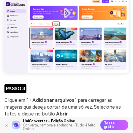
PASSO 3
Clique em “
+ Adicionar arquivos
” para carregar as
imagens que deseja cortar de uma só vez. Selecione as
fotos e clique no botão
Abrir
.
UniConverter - Edição Online
Teste
Converta, remova e aprimore--Tudo é feito
grátis
Online!