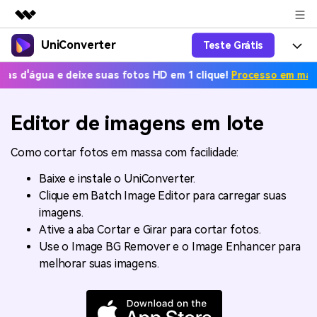
UniConverter
Teste Grátis
Produtos em destaque
Criatividade digital com IA generativa
e deixe suas fotos HD em 1 clique!
Processo em massa grátis. 
Productos
Negócios
Utilitários
Visão geral
UniConverter-Conversor de Vídeo
Características
Editor de imagens em lote
Sobre nós
Soluções
Novo
UniConverter para Windows
Ferramentas Online
Como cortar fotos em massa com facilidade:
Sala de imprensa
Converter de voz em texto
Converta com precisão fala em
UniConverter para Mac
Baixe e instale o UniConverter.
texto para áudio e vídeo.
Soluções
Loja
Clique em Batch Image Editor para carregar suas
AniSmall-Compressor de vídeo
Novo
imagens.
Ajuda
Popular
Suporte
Fãs de Esportes
Ative a aba Cortar e Girar para cortar fotos.
Conversor de Vídeo
AniSmall para Desktop
Onde há esporte, há
Use o Image BG Remover e o Image Enhancer para
Aproveite recursos de conversão
Guia
UniConverter
Atualize para a V17
melhorar suas imagens.
poderosos e inteligentes.
AniSmall para iOS
Como usar o Wondershare UniConverter? Aprenda o guia
passo a passo abaixo.
Popular
COMPRE AGORA
Entrar
IA Lab
Ofertas Educacionais
FAQs