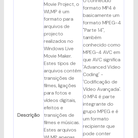
O conhecido
Movie Project, o
formato MP4 é
WLMP é um
basicamente um
formato para
formato MPEG-4
arquivos de
"Parte 14",
projecto
também
realizados no
conhecido como
Windows Live
MPEG-4 AVC em
Movie Maker.
que AVC significa
Estes tipos de
'Advanced Video
arquivos contêm
Coding' -
transições de
'Codificação de
filmes, ligações
Vídeo Avançada'.
para fotos e
O MP4 é parte
vídeos digitais,
integrante do
efeitos e
grupo MPEG e é
Descrição
transições de
um formato
filmes e músicas.
recipiente que
Estes arquivos
pode conter
WLMP apenas