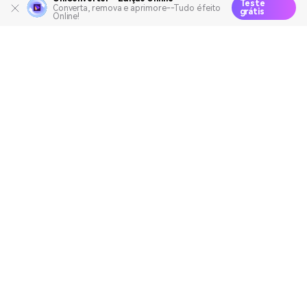
Teste
Converta, remova e aprimore--Tudo é feito
grátis
Online!
Produtos Maravilhosos
Wondershare
Explore IA
Centro de Ajuda